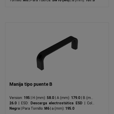
Manija tipo puente B
Version:
195
|
H (mm):
58.0
|
A (mm):
179.0
|
B (mm):
26.0
|
ESD:
Descarga electrostática ESD
|
Color:
Negro
|
Para Tornillo:
M6
|
a (mm):
195.0