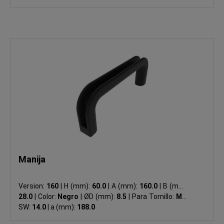
Manija
Version:
160
|
H (mm):
60.0
|
A (mm):
160.0
|
B (mm):
28.0
|
Color:
Negro
|
ØD (mm):
8.5
|
Para Tornillo:
M8
|
SW:
14.0
|
a (mm):
188.0