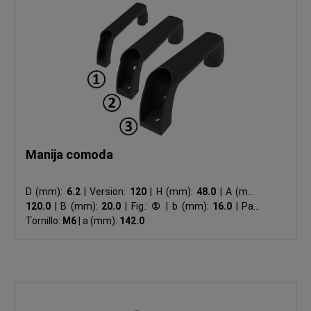
Manija comoda
D (mm):
6.2
|
Version:
120
|
H (mm):
48.0
|
A (mm):
120.0
|
B (mm):
20.0
|
Fig.:
①
|
b (mm):
16.0
|
Para
Tornillo:
M6
|
a (mm):
142.0