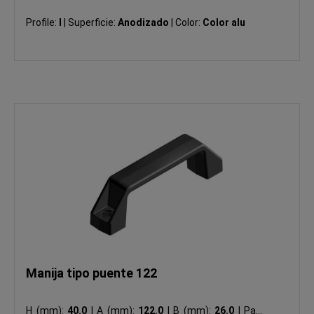
Profile:
I
|
Superficie:
Anodizado
|
Color:
Color alu
Manija tipo puente 122
H (mm):
40.0
|
A (mm):
122.0
|
B (mm):
26.0
|
Para