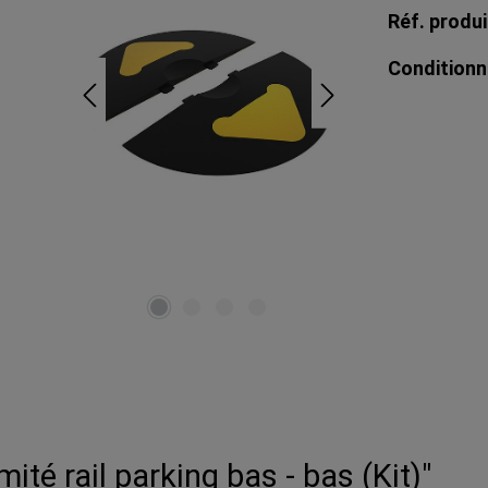
Réf. produi
Condition
ité rail parking bas - bas (Kit)"