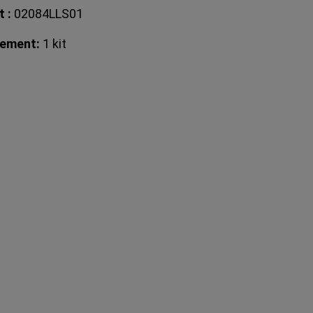
t :
02084LLS01
nement:
1 kit