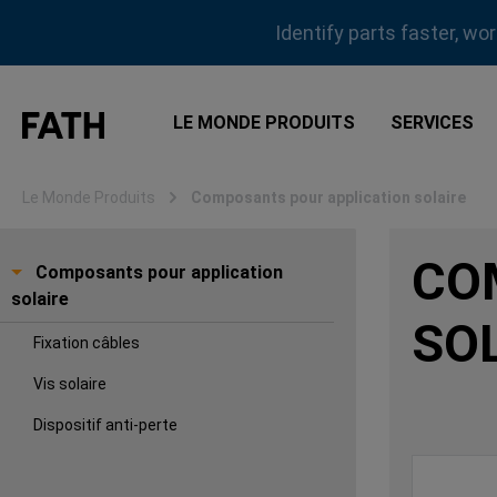
sser au contenu principal
Passer à la recherche
Passer à la navigation principale
Identify parts faster, wo
LE MONDE PRODUITS
SERVICES
Le Monde Produits
Composants pour application solaire
CO
Composants pour application
solaire
SO
Fixation câbles
Vis solaire
Dispositif anti-perte