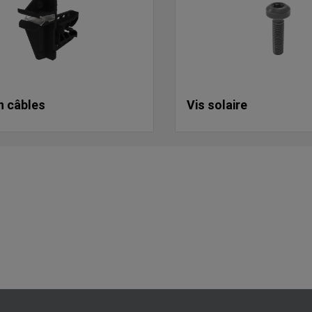
n câbles
Vis solaire