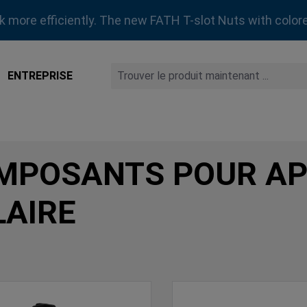
rk more efficiently. The new FATH T-slot Nuts with colore
ENTREPRISE
MPOSANTS POUR AP
LAIRE