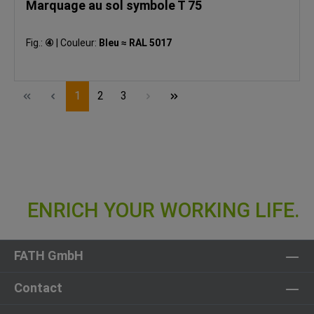
Marquage au sol symbole T 75
Fig.:
④
|
Couleur:
Bleu ≈ RAL 5017
Page
Page
Page
1
2
3
FATH GmbH
Contact