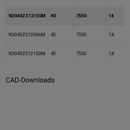
9D040ZS12150M
40
7550
14
9D045ZS12066M
45
7550
14
9D045ZS12150M
45
7550
14
9D060ZS10070M
60
4600
14
CAD-Downloads
9D060ZS10125M
60
4600
14
9D060ZS12066M
60
7550
14
9D060ZS12125M
60
7550
14