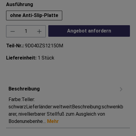
auswählen
Ausführung
ohne Anti-Slip-Platte
Produkt Anzahl: Gib den gewünschten Wert ei
Angebot anfordern
Teil-Nr.:
9D040ZS12150M
Liefereinheit:
1 Stück
Beschreibung
Farbe:Teller:
schwarzLieferländer:weltweitBeschreibung:schwenkb
arer, nivellierbarer Stellfuß zum Ausgleich von
Bodenunebenhe…
Mehr