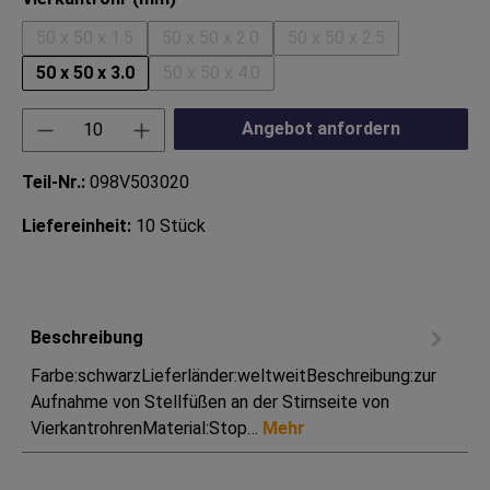
50 x 50 x 1.5
50 x 50 x 2.0
50 x 50 x 2.5
(Diese Option ist zurzeit nicht verfügbar.)
(Diese Option ist zurzeit nicht verfügbar
(Diese Option ist zurze
50 x 50 x 3.0
50 x 50 x 4.0
(Diese Option ist zurzeit nicht verfügbar
Produkt Anzahl: Gib den gewünschten Wert ei
Angebot anfordern
Teil-Nr.:
098V503020
Liefereinheit:
10 Stück
Beschreibung
Farbe:schwarzLieferländer:weltweitBeschreibung:zur
Aufnahme von Stellfüßen an der Stirnseite von
VierkantrohrenMaterial:Stop…
Mehr