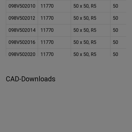
098V502010
11770
50 x 50, R5
50
098V502012
11770
50 x 50, R5
50
098V502014
11770
50 x 50, R5
50
098V502016
11770
50 x 50, R5
50
098V502020
11770
50 x 50, R5
50
098V502510
11770
50 x 50, R5
50
CAD-Downloads
098V502512
11770
50 x 50, R5
50
098V502514
11770
50 x 50, R5
50
098V502516
11770
50 x 50, R5
50
098V502520
11770
50 x 50, R5
50
098V503010
11770
50 x 50, R5
50