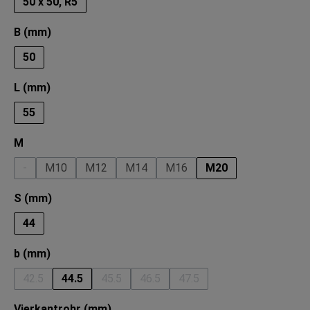
50 x 50, R5
auswählen
B (mm)
50
auswählen
L (mm)
55
auswählen
M
-
M10
M12
M14
M16
M20
(Diese Option ist zurzeit nicht verfügbar.)
auswählen
S (mm)
44
auswählen
b (mm)
42.5
44.5
45.5
46.5
47.5
(Diese Option ist zurzeit nicht verfügbar.)
(Diese Option ist zurzeit nicht verfügbar.)
(Diese Option ist zurzeit nicht verfü
(Diese Option ist zurzeit ni
auswählen
Vierkantrohr (mm)