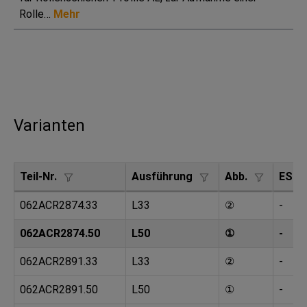
Rolle…
Mehr
Varianten
Teil-Nr.
Ausführung
Abb.
ESD
062ACR2874.33
L33
②
-
062ACR2874.50
L50
①
-
062ACR2891.33
L33
②
-
062ACR2891.50
L50
①
-