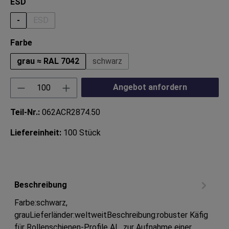
auswählen
ESD
-
ESD
(Diese Option ist zurzeit nicht verfügbar.)
auswählen
Farbe
grau ≈ RAL 7042
schwarz
Produkt Anzahl: Gib den gewünschten Wert ei
Angebot anfordern
Teil-Nr.:
062ACR2874.50
Liefereinheit:
100 Stück
Beschreibung
Farbe:schwarz,
grauLieferländer:weltweitBeschreibung:robuster Käfig
für Rollenschienen-Profile AL, zur Aufnahme einer