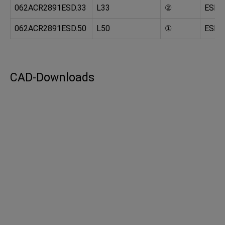
062ACR2891ESD.33
L33
②
ESD
062ACR2891ESD.50
L50
①
ESD
CAD-Downloads