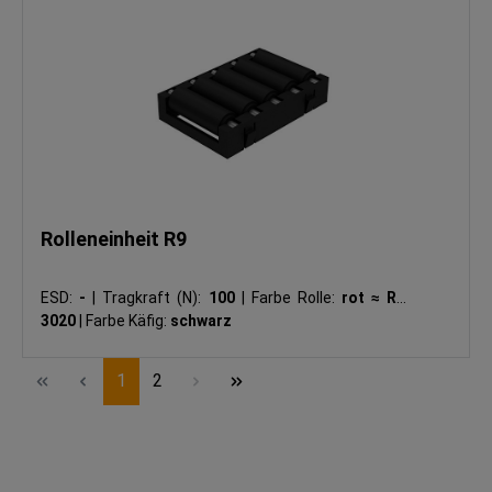
Rolleneinheit R9
ESD:
-
|
Tragkraft (N):
100
|
Farbe Rolle:
rot ≈ RAL
3020
|
Farbe Käfig:
schwarz
Seite
Seite
1
2