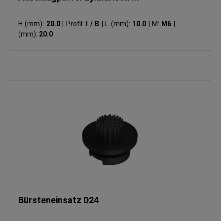
H (mm):
20.0
|
Profil:
I / B
|
L (mm):
10.0
|
M:
M6
|
ØD
(mm):
20.0
Bürsteneinsatz D24