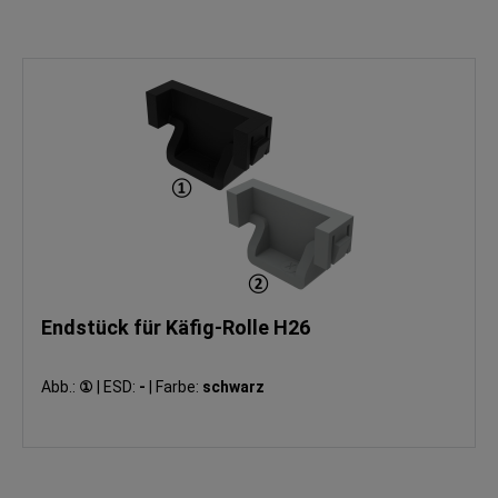
Endstück für Käfig-Rolle H26
Abb.:
①
|
ESD:
-
|
Farbe:
schwarz