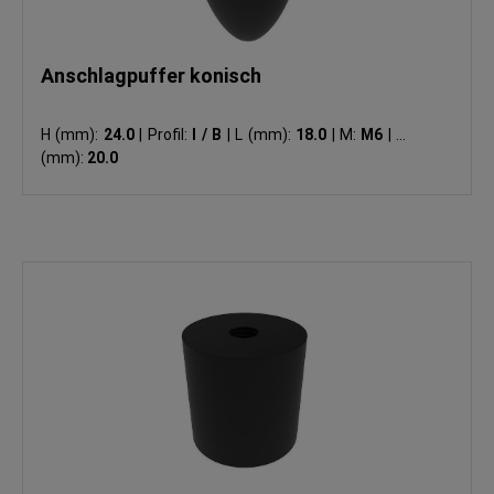
Anschlagpuffer konisch
H (mm):
24.0
|
Profil:
I / B
|
L (mm):
18.0
|
M:
M6
|
ØD
(mm):
20.0