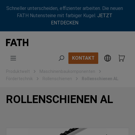
Zum Hauptinhalt springen
Schneller unterscheiden, effizienter arbeiten. Die neuen
FATH Nutensteine mit farbiger Kugel.
JETZT
ENTDECKEN
KONTAKT
Produktwelt
Maschinenbaukomponenten
Fördertechnik
Rollenschienen
Rollenschienen AL
ROLLENSCHIENEN AL