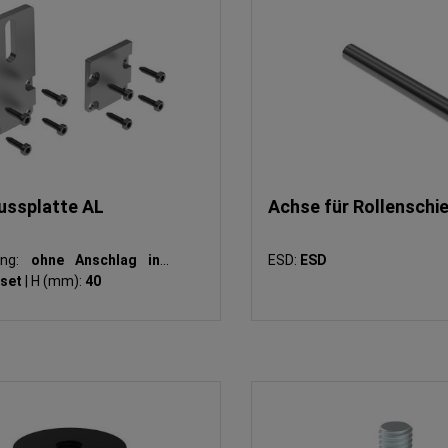
ussplatte AL
Achse für Rollenschi
ung:
ohne Anschlag inkl.
ESD:
ESD
set
|
H (mm):
40