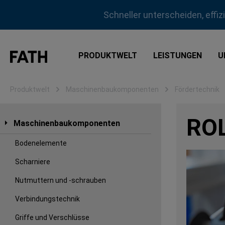
m Hauptinhalt springen
Zur Suche springen
Zur Hauptnavigation springen
Schneller unterscheiden, effi
PRODUKTWELT
LEISTUNGEN
U
Produktwelt
Maschinenbaukomponenten
Fördertechnik
RO
Maschinenbaukomponenten
Bodenelemente
Scharniere
Nutmuttern und -schrauben
Verbindungstechnik
Griffe und Verschlüsse