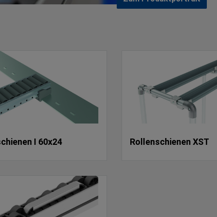
chienen I 60x24
Rollenschienen XST