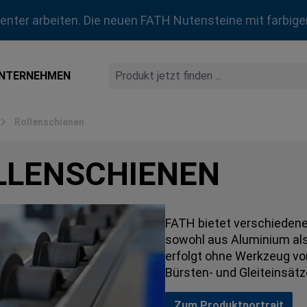
zienter arbeiten. Die neuen FATH Nutensteine mit farbige
NTERNEHMEN
Rollenschienen
LLENSCHIENEN
FATH bietet verschiedene
sowohl aus Aluminium als
erfolgt ohne Werkzeug von
Bürsten- und Gleiteinsätz
Zum Produktportrait