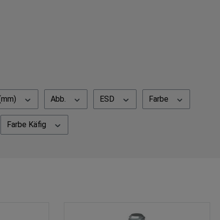
 (mm)
Abb.
ESD
Farbe
Farbe Käfig