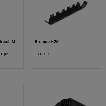
drisch M
Bremse H26
L (mm):
ESD:
ESD