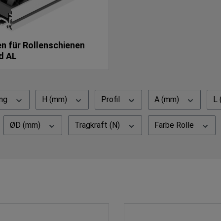
n für Rollenschienen
d AL
ung
H (mm)
Profil
A (mm)
L
ØD (mm)
Tragkraft (N)
Farbe Rolle