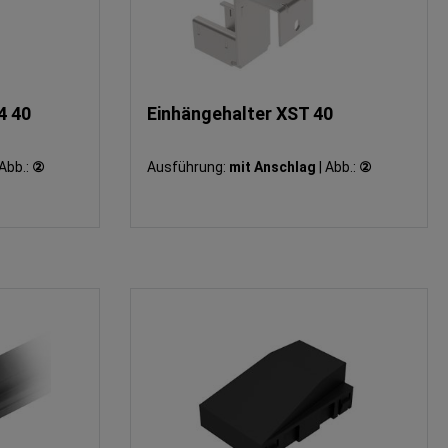
4 40
Einhängehalter XST 40
Abb.:
②
Ausführung:
mit Anschlag
|
Abb.:
②