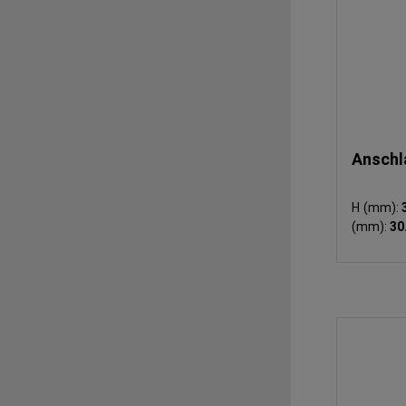
Anschla
H (mm):
(mm):
30