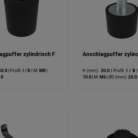
gpuffer zylindrisch F
Anschlagpuffer zylin
30.0
|
Profil:
I / B
|
M:
M8
|
ØD
H (mm):
20.0
|
Profil:
I / B
|
.0
10.0
|
M:
M6
|
ØD (mm):
20.0