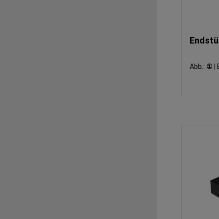
Endstü
Abb.:
①
|