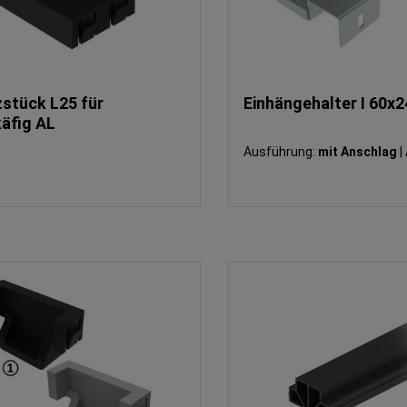
zstück L25 für
Einhängehalter I 60x2
käfig AL
Ausführung:
mit Anschlag
|