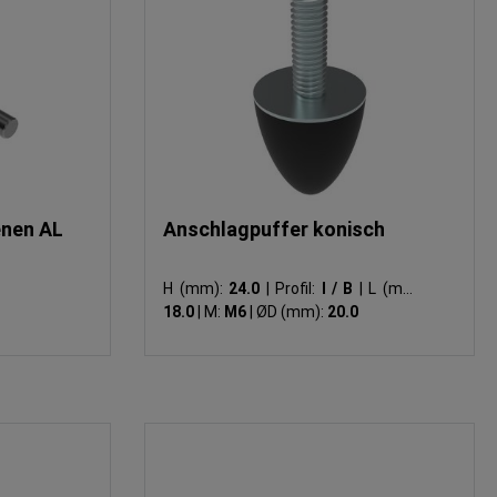
enen AL
Anschlagpuffer konisch
H (mm):
24.0
|
Profil:
I / B
|
L (mm):
18.0
|
M:
M6
|
ØD (mm):
20.0