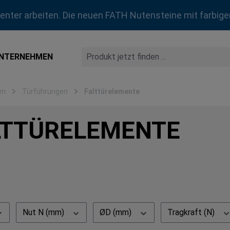
zienter arbeiten. Die neuen FATH Nutensteine mit farbige
NTERNEHMEN
en
Türführungen
Falttürelemente
LTTÜRELEMENTE
Nut N (mm)
ØD (mm)
Tragkraft (N)