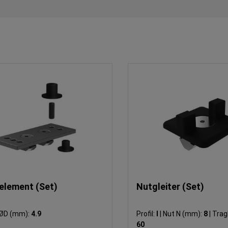
relement (Set)
Nutgleiter (Set)
ØD (mm):
4.9
Profil:
I
|
Nut N (mm):
8
|
Tragkr
60