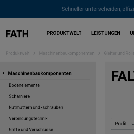
m Hauptinhalt springen
Zur Suche springen
Zur Hauptnavigation springen
Schneller unterscheiden, effi
PRODUKTWELT
LEISTUNGEN
U
Produktwelt
Maschinenbaukomponenten
Gleiter und Roll
FA
Maschinenbaukomponenten
Bodenelemente
Scharniere
Nutmuttern und -schrauben
Verbindungstechnik
Profil
Griffe und Verschlüsse