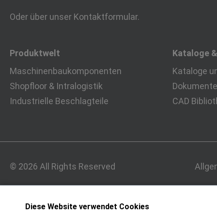
Oder über unser
Kontaktformular
.
Produktwelt
Kataloge 
Maschinenbaukomponenten
Kataloge u
Shopfloor & Intralogistik
Dokumente 
Industrielle Beschlagteile
CAD Biblio
© 2026 All Rights Reserved
Allge
Diese Website verwendet Cookies