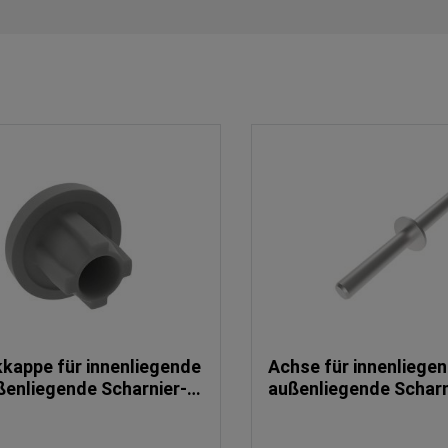
kappe für innenliegende
Achse für innenliege
ßenliegende Scharnier-
außenliegende Scharn
te
Elemente