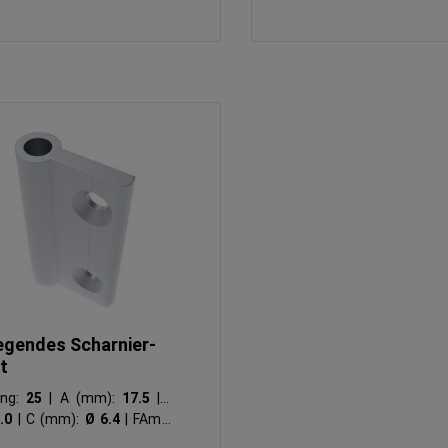
iegendes Scharnier-
t
ung:
25
|
A (mm):
17.5
|
B
8.0
|
C (mm):
Ø 6.4
|
FAmax