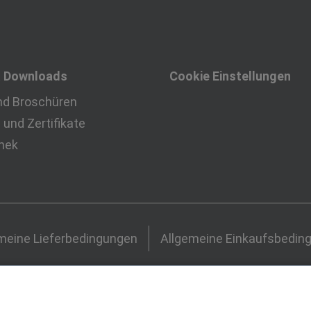
& Downloads
Cookie Einstellungen
nd Broschüren
und Zertifikate
thek
meine Lieferbedingungen
Allgemeine Einkaufsbedin