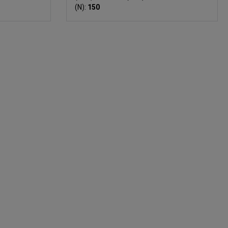
(N):
150