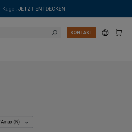
r Kugel.
JETZT ENTDECKEN
KONTAKT
FAmax (N)