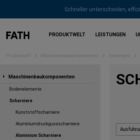
m Hauptinhalt springen
Zur Suche springen
Zur Hauptnavigation springen
Schneller unterscheiden, effi
PRODUKTWELT
LEISTUNGEN
U
Produktwelt
Maschinenbaukomponenten
Scharniere
SC
Maschinenbaukomponenten
Bodenelemente
Scharniere
Kunststoffscharniere
Aluminiumdruckgussscharniere
Ausführ
Aluminium Scharniere