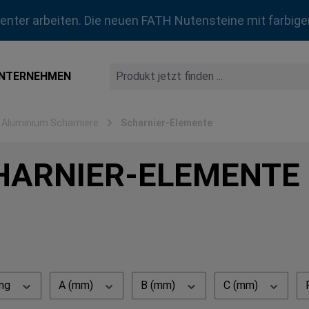
zienter arbeiten. Die neuen FATH Nutensteine mit farbige
NTERNEHMEN
Aluminium Scharniere
Scharnier-Elemente
HARNIER-ELEMENTE
ung
A (mm)
B (mm)
C (mm)