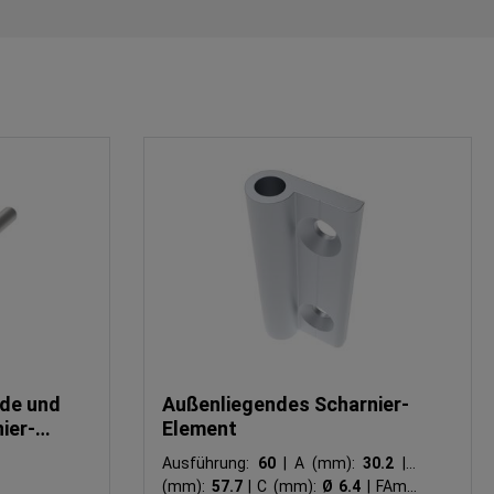
nde und
Außenliegendes Scharnier-
ier-
Element
Ausführung:
60
|
A (mm):
30.2
|
B
(mm):
57.7
|
C (mm):
Ø 6.4
|
FAmax