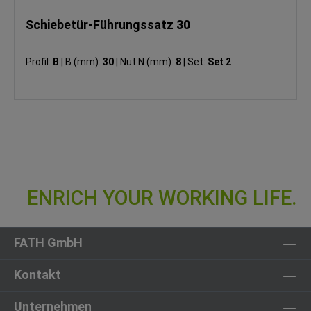
Schiebetür-Führungssatz 30
Profil:
B
|
B (mm):
30
|
Nut N (mm):
8
|
Set:
Set 2
FATH GmbH
Kontakt
Unternehmen