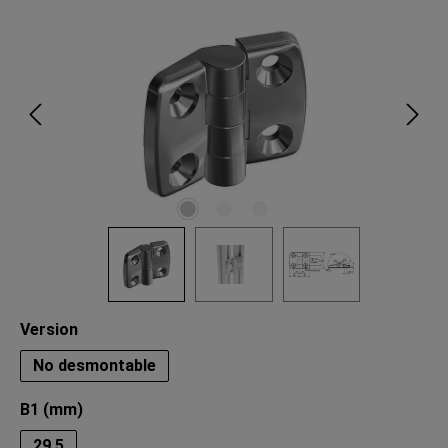
Omitir galería de imágenes
Seleccione
Version
No desmontable
Seleccione
B1 (mm)
29.5