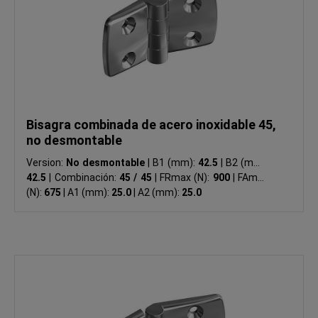
Bisagra combinada de acero inoxidable 45,
no desmontable
Version:
No desmontable
|
B1 (mm):
42.5
|
B2 (mm):
42.5
|
Combinación:
45 / 45
|
FRmax (N):
900
|
FAmax
(N):
675
|
A1 (mm):
25.0
|
A2 (mm):
25.0