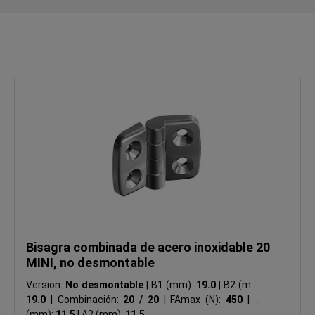
Bisagra combinada de acero inoxidable 20
MINI, no desmontable
Version:
No desmontable
|
B1 (mm):
19.0
|
B2 (mm):
19.0
|
Combinación:
20 / 20
|
FAmax (N):
450
|
A1
(mm):
11.5
|
A2 (mm):
11.5