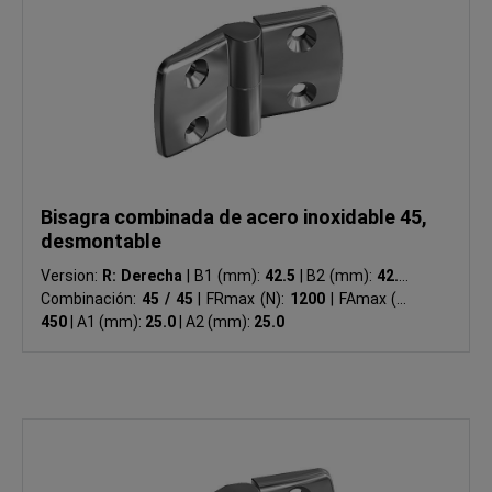
Bisagra combinada de acero inoxidable 45,
desmontable
Version:
R: Derecha
|
B1 (mm):
42.5
|
B2 (mm):
42.5
|
Combinación:
45 / 45
|
FRmax (N):
1200
|
FAmax (N):
450
|
A1 (mm):
25.0
|
A2 (mm):
25.0