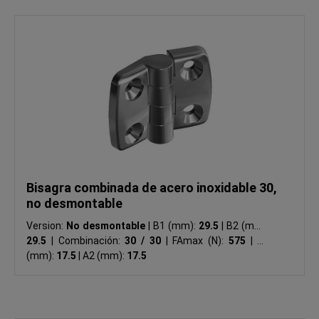
Bisagra combinada de acero inoxidable 30,
no desmontable
Version:
No desmontable
|
B1 (mm):
29.5
|
B2 (mm):
29.5
|
Combinación:
30 / 30
|
FAmax (N):
575
|
A1
(mm):
17.5
|
A2 (mm):
17.5