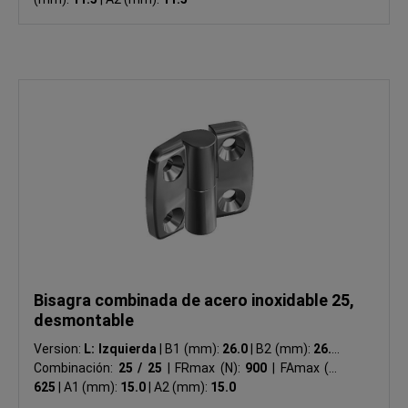
Bisagra combinada de acero inoxidable 25,
desmontable
Version:
L: Izquierda
|
B1 (mm):
26.0
|
B2 (mm):
26.0
|
Combinación:
25 / 25
|
FRmax (N):
900
|
FAmax (N):
625
|
A1 (mm):
15.0
|
A2 (mm):
15.0