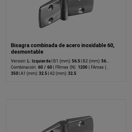
Bisagra combinada de acero inoxidable 60,
desmontable
Version:
L: Izquierda
|
B1 (mm):
56.5
|
B2 (mm):
56.5
|
Combinación:
60 / 60
|
FRmax (N):
1200
|
FAmax (N):
350
|
A1 (mm):
32.5
|
A2 (mm):
32.5