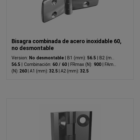
Bisagra combinada de acero inoxidable 60,
no desmontable
Version:
No desmontable
|
B1 (mm):
56.5
|
B2 (mm):
56.5
|
Combinación:
60 / 60
|
FRmax (N):
900
|
FAmax
(N):
260
|
A1 (mm):
32.5
|
A2 (mm):
32.5