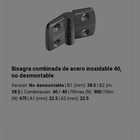
Bisagra combinada de acero inoxidable 40,
no desmontable
Version:
No desmontable
|
B1 (mm):
38.5
|
B2 (mm):
38.5
|
Combinación:
40 / 40
|
FRmax (N):
900
|
FAmax
(N):
675
|
A1 (mm):
22.5
|
A2 (mm):
22.5