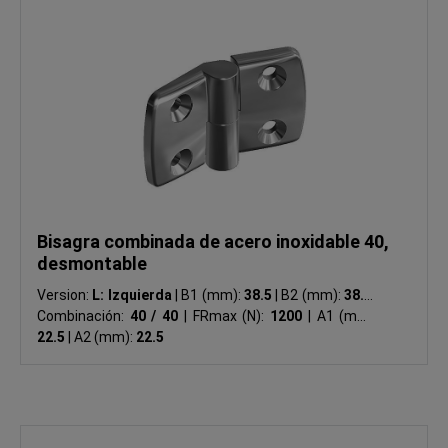
Bisagra combinada de acero inoxidable 40,
desmontable
Version:
L: Izquierda
|
B1 (mm):
38.5
|
B2 (mm):
38.5
|
Combinación:
40 / 40
|
FRmax (N):
1200
|
A1 (mm):
22.5
|
A2 (mm):
22.5