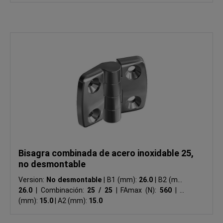
Bisagra combinada de acero inoxidable 25,
no desmontable
Version:
No desmontable
|
B1 (mm):
26.0
|
B2 (mm):
26.0
|
Combinación:
25 / 25
|
FAmax (N):
560
|
A1
(mm):
15.0
|
A2 (mm):
15.0