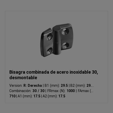
Bisagra combinada de acero inoxidable 30,
desmontable
Version:
R: Derecha
|
B1 (mm):
29.5
|
B2 (mm):
29.5
|
Combinación:
30 / 30
|
FRmax (N):
1000
|
FAmax (N):
710
|
A1 (mm):
17.5
|
A2 (mm):
17.5