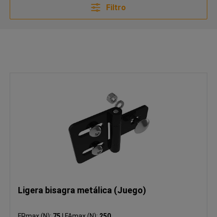
Filtro
Ligera bisagra metálica (Juego)
FRmax (N):
75
|
FAmax (N):
250