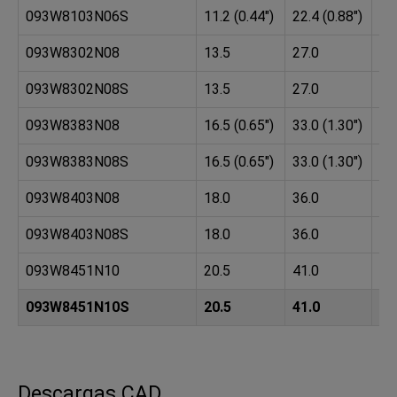
093W8103N06S
11.2 (0.44")
22.4 (0.88")
25.
093W8302N08
13.5
27.0
30
093W8302N08S
13.5
27.0
30
093W8383N08
16.5 (0.65")
33.0 (1.30")
38.
093W8383N08S
16.5 (0.65")
33.0 (1.30")
38.
093W8403N08
18.0
36.0
40
093W8403N08S
18.0
36.0
40
093W8451N10
20.5
41.0
45
093W8451N10S
20.5
41.0
45
Descargas CAD