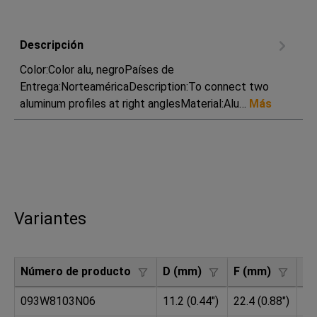
Descripción
Color:Color alu, negroPaíses de
Entrega:NorteaméricaDescription:To connect two
aluminum profiles at right anglesMaterial:Alu…
Más
Variantes
Número de producto
D (mm)
F (mm)
H 
093W8103N06
11.2 (0.44")
22.4 (0.88")
25.