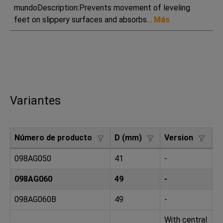
mundoDescription:Prevents movement of leveling
feet on slippery surfaces and absorbs…
Más
Variantes
Número de producto
D (mm)
Version
P
098AG050
41
-
5
098AG060
49
-
6
098AG060B
49
-
*
With central