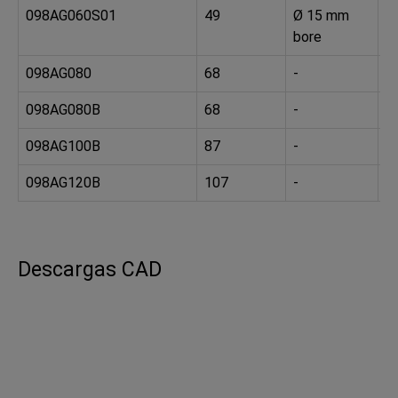
098AG060S01
49
Ø 15 mm
6
bore
098AG080
68
-
8
098AG080B
68
-
*
098AG100B
87
-
*
098AG120B
107
-
*
Descargas CAD