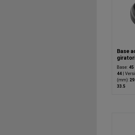
Base ac
girator
Base:
4
44
|
Vers
(mm):
29
33.5