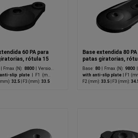
xtendida 60 PA para
Base extendida 80 PA
iratorias, rótula 15
patas giratorias, rótu
0
|
Fmax (N):
8800
|
Version:
Base:
80
|
Fmax (N):
9800
|
anti-slip plate
|
F1 (mm):
with anti-slip plate
|
F1 (m
(mm):
32.5
|
F3 (mm):
33.5
F2 (mm):
33.5
|
F3 (mm):
34.