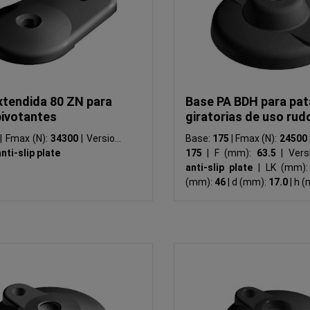
xtendida 80 ZN para
Base PA BDH para pat
pivotantes
giratorias de uso rudo
22
0
|
Fmax (N):
34300
|
Version:
Base:
175
|
Fmax (N):
24500
nti-slip plate
175
|
F (mm):
63.5
|
Vers
anti-slip plate
|
LK (mm)
(mm):
46
|
d (mm):
17.0
|
h (