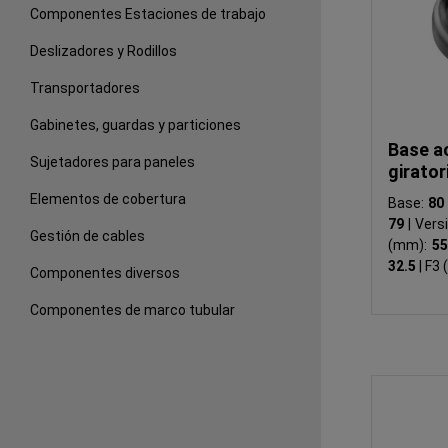
Componentes Estaciones de trabajo
Deslizadores y Rodillos
Transportadores
Gabinetes, guardas y particiones
Base ac
Sujetadores para paneles
girator
Elementos de cobertura
Base:
8
79
|
Vers
Gestión de cables
(mm):
5
32.5
|
F3 
Componentes diversos
Componentes de marco tubular