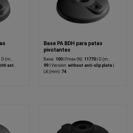
as
Base PA BDH para patas
pivotantes
|
D (mm):
Base:
100
|
Fmax (N):
11770
|
D (mm):
ith anti-
99
|
Version:
without anti-slip plate
|
LK (mm):
74