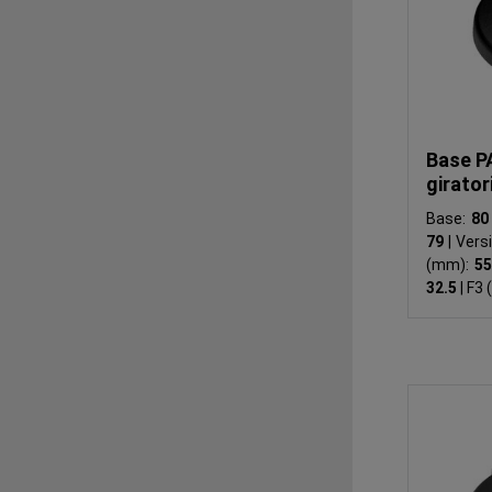
Base P
girator
Base:
8
79
|
Vers
(mm):
5
32.5
|
F3 