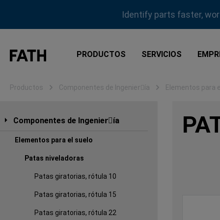
tar al contenido principal
Saltar a la búsqueda
Saltar a la navegación principal
Identify parts faster, wo
PRODUCTOS
SERVICIOS
EMPR
Productos
Componentes de Ingenierِía
Elementos para e
PA
Componentes de Ingenierِía
Elementos para el suelo
Patas niveladoras
Patas giratorias, rótula 10
Patas giratorias, rótula 15
Patas giratorias, rótula 22