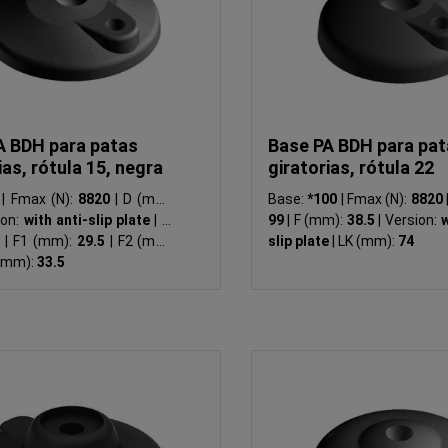
A BDH para patas
Base PA BDH para pat
ias, rótula 15, negra
giratorias, rótula 22
0
|
Fmax (N):
8820
|
D (mm):
Base:
*100
|
Fmax (N):
8820
ion:
with anti-slip plate
|
LK
99
|
F (mm):
38.5
|
Version:
w
5
|
F1 (mm):
29.5
|
F2 (mm):
slip plate
|
LK (mm):
74
(mm):
33.5