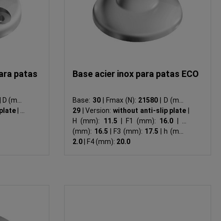
ara patas
Base acier inox para patas ECO
|
D (mm):
Base:
30
|
Fmax (N):
21580
|
D (mm):
 plate
|
LK
29
|
Version:
without anti-slip plate
|
H (mm):
11.5
|
F1 (mm):
16.0
|
F2
(mm):
16.5
|
F3 (mm):
17.5
|
h (mm):
2.0
|
F4 (mm):
20.0