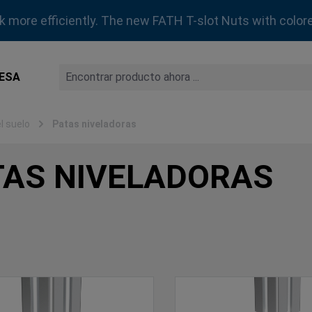
rk more efficiently. The new FATH T-slot Nuts with colore
ESA
l suelo
Patas niveladoras
TAS NIVELADORAS