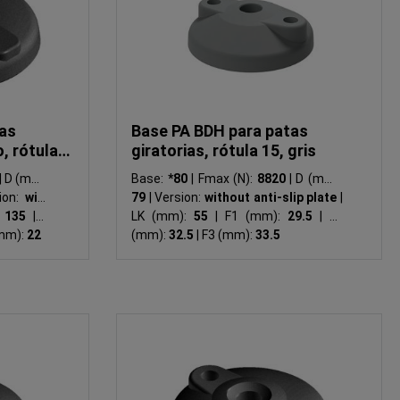
as
Base PA BDH para patas
, rótula
giratorias, rótula 15, gris
|
D (mm):
Base:
*80
|
Fmax (N):
8820
|
D (mm):
ion:
with
79
|
Version:
without anti-slip plate
|
:
135
|
H
LK (mm):
55
|
F1 (mm):
29.5
|
F2
mm):
22
(mm):
32.5
|
F3 (mm):
33.5