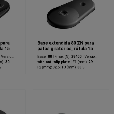
 para
Base extendida 80 ZN para
la 15
patas giratorias, rótula 15
Version:
Base:
80
|
Fmax (N):
29400
|
Version:
m):
30.5
|
with anti-slip plate
|
F1 (mm):
29.5
|
5
F2 (mm):
32.5
|
F3 (mm):
33.5