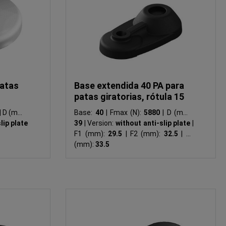
patas
Base extendida 40 PA para
patas giratorias, rótula 15
|
D (mm):
Base:
40
|
Fmax (N):
5880
|
D (mm):
lip plate
39
|
Version:
without anti-slip plate
|
F1 (mm):
29.5
|
F2 (mm):
32.5
|
F3
(mm):
33.5