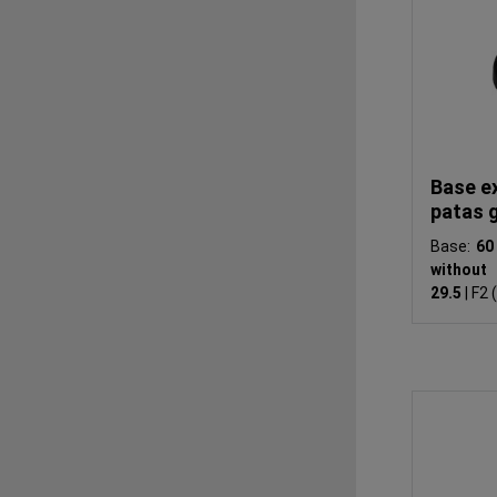
Base e
patas g
Base:
6
without 
29.5
|
F2 