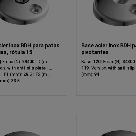
ier inox BDH para patas
Base acier inox BDH p
ias, rótula 15
pivotantes
0
|
Fmax (N):
29400
|
D (mm):
Base:
120
|
Fmax (N):
34300
ion:
with anti-slip plate
|
LK
119
|
Version:
with anti-slip
5
|
F1 (mm):
29.5
|
F2 (mm):
(mm):
94
(mm):
33.5