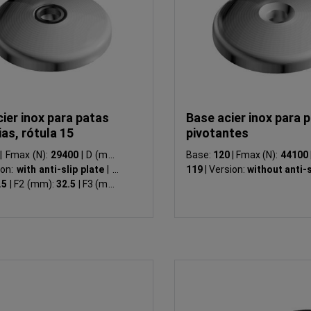
ier inox para patas
Base acier inox para 
ias, rótula 15
pivotantes
5
|
Fmax (N):
29400
|
D (mm):
Base:
120
|
Fmax (N):
44100
ion:
with anti-slip plate
|
F1
119
|
Version:
without anti-s
.5
|
F2 (mm):
32.5
|
F3 (mm):