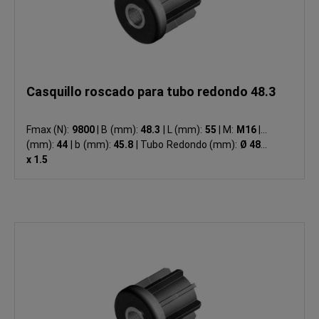
Casquillo roscado para tubo redondo 48.3
Fmax (N):
9800
|
B (mm):
48.3
|
L (mm):
55
|
M:
M16
|
S
(mm):
44
|
b (mm):
45.8
|
Tubo Redondo (mm):
Ø 48.3
x 1.5