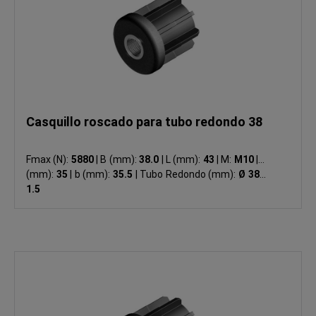
Casquillo roscado para tubo redondo 38
Fmax (N):
5880
|
B (mm):
38.0
|
L (mm):
43
|
M:
M10
|
S
(mm):
35
|
b (mm):
35.5
|
Tubo Redondo (mm):
Ø 38 x
1.5