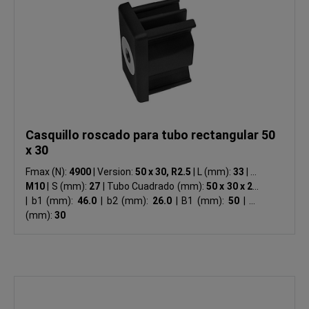
Casquillo roscado para tubo rectangular 50
x 30
Fmax (N):
4900
|
Version:
50 x 30, R2.5
|
L (mm):
33
|
M:
M10
|
S (mm):
27
|
Tubo Cuadrado (mm):
50 x 30 x 2.0
|
b1 (mm):
46.0
|
b2 (mm):
26.0
|
B1 (mm):
50
|
B2
(mm):
30