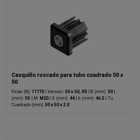
Casquillo roscado para tubo cuadrado 50 x
50
Fmax (N):
11770
|
Version:
50 x 50, R5
|
B (mm):
50
|
L
(mm):
55
|
M:
M20
|
S (mm):
44
|
b (mm):
46.5
|
Tubo
Cuadrado (mm):
50 x 50 x 2.0