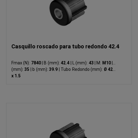
Casquillo roscado para tubo redondo 42.4
Fmax (N):
7840
|
B (mm):
42.4
|
L (mm):
43
|
M:
M10
|
S
(mm):
35
|
b (mm):
39.9
|
Tubo Redondo (mm):
Ø 42.4
x 1.5