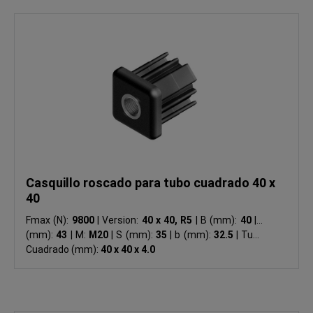
Casquillo roscado para tubo cuadrado 40 x
40
Fmax (N):
9800
|
Version:
40 x 40, R5
|
B (mm):
40
|
L
(mm):
43
|
M:
M20
|
S (mm):
35
|
b (mm):
32.5
|
Tubo
Cuadrado (mm):
40 x 40 x 4.0