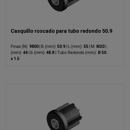
Casquillo roscado para tubo redondo 50.9
Fmax (N):
9800
|
B (mm):
50.9
|
L (mm):
55
|
M:
M20
|
S
(mm):
44
|
b (mm):
48.8
|
Tubo Redondo (mm):
Ø 50.9
x 1.5