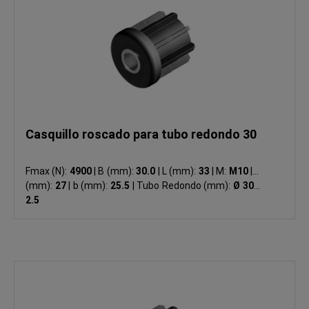
Casquillo roscado para tubo redondo 30
Fmax (N):
4900
|
B (mm):
30.0
|
L (mm):
33
|
M:
M10
|
S
(mm):
27
|
b (mm):
25.5
|
Tubo Redondo (mm):
Ø 30 x
2.5