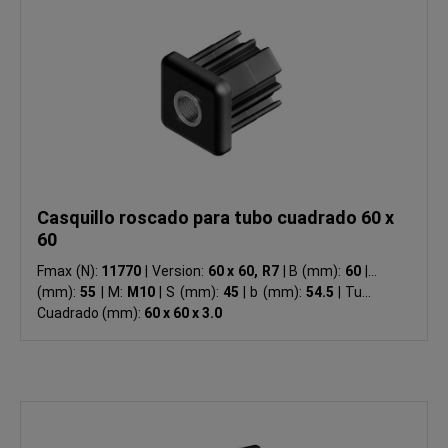
Casquillo roscado para tubo cuadrado 60 x
60
Fmax (N):
11770
|
Version:
60 x 60, R7
|
B (mm):
60
|
L
(mm):
55
|
M:
M10
|
S (mm):
45
|
b (mm):
54.5
|
Tubo
Cuadrado (mm):
60 x 60 x 3.0