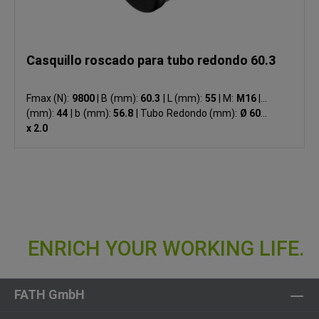
Casquillo roscado para tubo redondo 60.3
Fmax (N):
9800
|
B (mm):
60.3
|
L (mm):
55
|
M:
M16
|
S
(mm):
44
|
b (mm):
56.8
|
Tubo Redondo (mm):
Ø 60.3
x 2.0
FATH GmbH