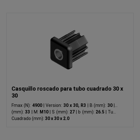
Casquillo roscado para tubo cuadrado 30 x
30
Fmax (N):
4900
|
Version:
30 x 30, R3
|
B (mm):
30
|
L
(mm):
33
|
M:
M10
|
S (mm):
27
|
b (mm):
26.5
|
Tubo
Cuadrado (mm):
30 x 30 x 2.0