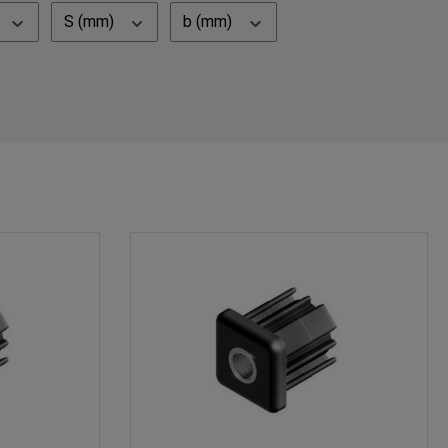
S (mm)
b (mm)