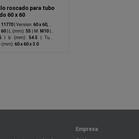
llo roscado para tubo
do 60 x 60
:
11770
|
Version:
60 x 60, R7
:
60
|
L (mm):
55
|
M:
M10
|
S
45
|
b (mm):
54.5
|
Tubo
o (mm):
60 x 60 x 3.0
Empresa