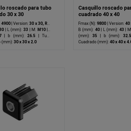
llo roscado para tubo
Casquillo roscado pa
do 30 x 30
cuadrado 40 x 40
:
4900
|
Version:
30 x 30, R3
|
Fmax (N):
9800
|
Version:
40 
30
|
L (mm):
33
|
M:
M10
|
S
B (mm):
40
|
L (mm):
43
|
M
27
|
b (mm):
26.5
|
Tubo
(mm):
35
|
b (mm):
32
o (mm):
30 x 30 x 2.0
Cuadrado (mm):
40 x 40 x 4.