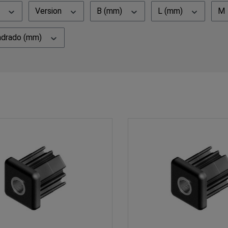
)
Version
B (mm)
L (mm)
M
adrado (mm)