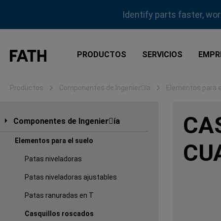
tar al contenido principal
Saltar a la búsqueda
Saltar a la navegación principal
Identify parts faster, wo
PRODUCTOS
SERVICIOS
EMPR
Productos
Componentes de Ingenierِía
Elementos para e
CA
Componentes de Ingenierِía
Elementos para el suelo
CU
Patas niveladoras
Patas niveladoras ajustables
Patas ranuradas en T
Casquillos roscados