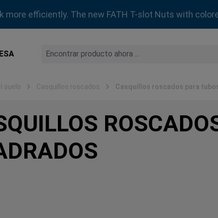
rk more efficiently. The new FATH T-slot Nuts with colore
ESA
l suelo
Casquillos roscados
Casquillos roscados para tubo
SQUILLOS ROSCADO
ADRADOS