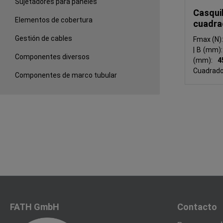
Sujetadores para paneles
Casqui
Elementos de cobertura
cuadra
Gestión de cables
Fmax (N)
|
B (mm)
Componentes diversos
(mm):
Cuadrad
Componentes de marco tubular
FATH GmbH
Contacto