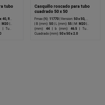
ra tubo
Casquillo roscado para tubo
cuadrado 50 x 50
x 40, R5
|
Fmax (N):
11770
|
Version:
50 x 50, R5
:
M20
|
S
|
B (mm):
50
|
L (mm):
55
|
M:
M20
|
S
.5
|
Tubo
(mm):
44
|
b (mm):
46.5
|
Tubo
0
Cuadrado (mm):
50 x 50 x 2.0