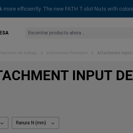
rk more efficiently. The new FATH T-slot Nuts with colore
ESA
aciones de trabajo
Information Provision
Attachment Input
TACHMENT INPUT DE
Ranura N (mm)