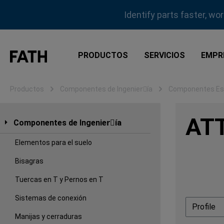
tar al contenido principal
Saltar a la búsqueda
Saltar a la navegación principal
Identify parts faster, wo
PRODUCTOS
SERVICIOS
EMPR
Productos
Componentes de Ingenierِía
Componentes Est
AT
Componentes de Ingenierِía
Elementos para el suelo
Bisagras
Tuercas en T y Pernos en T
Sistemas de conexión
Profile
Manijas y cerraduras