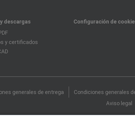
 y descargas
Configuración de cooki
PDF
 y certificados
 CAD
ones generales de entrega
Condiciones generales d
Aviso legal