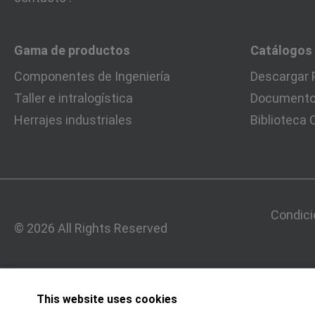
Gama de productos
Catálogos
Componentes de Ingeniería
Descargar 
Taller e intralogística
Documentos
Herrajes industriales
Biblioteca
Condici
© 2026 All Rights Reserved
This website uses cookies