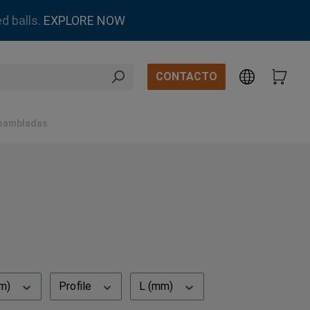
d balls.
EXPLORE NOW
CONTACTO
sambladas
mm)
Profile
L (mm)