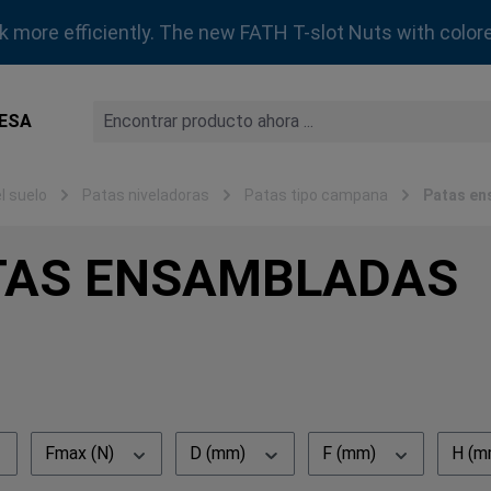
rk more efficiently. The new FATH T-slot Nuts with colore
ESA
l suelo
Patas niveladoras
Patas tipo campana
Patas en
TAS ENSAMBLADAS
Fmax (N)
D (mm)
F (mm)
H (