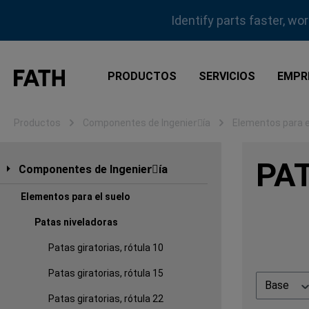
tar al contenido principal
Saltar a la búsqueda
Saltar a la navegación principal
Identify parts faster, wo
PRODUCTOS
SERVICIOS
EMPR
Productos
Componentes de Ingenierِía
Elementos para e
PA
Componentes de Ingenierِía
Elementos para el suelo
Patas niveladoras
Patas giratorias, rótula 10
Patas giratorias, rótula 15
Base
Patas giratorias, rótula 22