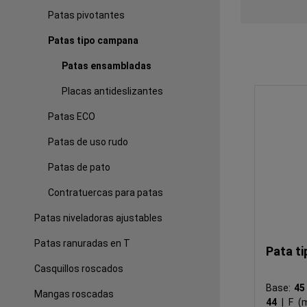
Patas pivotantes
Patas tipo campana
Patas ensambladas
Placas antideslizantes
Patas ECO
Patas de uso rudo
Patas de pato
Contratuercas para patas
Patas niveladoras ajustables
Patas ranuradas en T
Pata t
Casquillos roscados
Base:
4
Mangas roscadas
44
|
F (