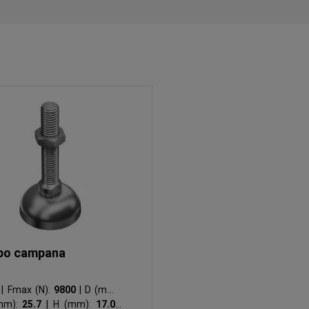
ipo campana
5
|
Fmax (N):
9800
|
D (mm):
mm):
25.7
|
H (mm):
17.0
|