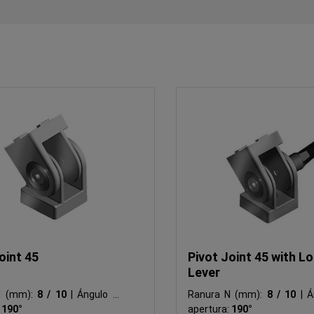
oint 45
Pivot Joint 45 with L
Lever
N (mm):
8 / 10
|
Ángulo de
Ranura N (mm):
8 / 10
|
Án
:
190°
apertura:
190°