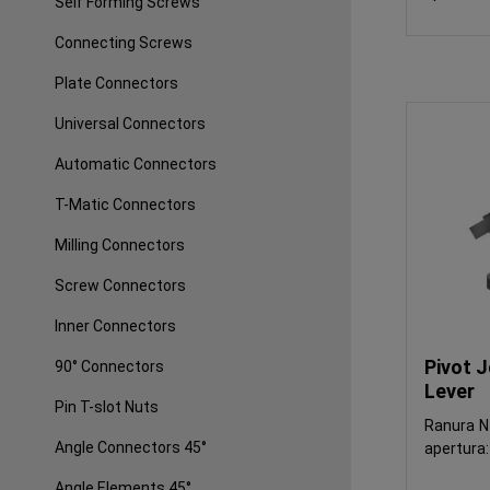
Self Forming Screws
Connecting Screws
Plate Connectors
Universal Connectors
Automatic Connectors
T-Matic Connectors
Milling Connectors
Screw Connectors
Inner Connectors
Pivot J
90° Connectors
Lever
Pin T-slot Nuts
Ranura 
Angle Connectors 45°
apertura
Angle Elements 45°