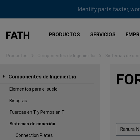
tar al contenido principal
Saltar a la búsqueda
Saltar a la navegación principal
Identify parts faster, wo
PRODUCTOS
SERVICIOS
EMPR
Productos
Componentes de Ingenierِía
Sistemas de con
FOR
Componentes de Ingenierِía
Elementos para el suelo
Bisagras
Tuercas en T y Pernos en T
Sistemas de conexión
Ranura 
Connection Plates