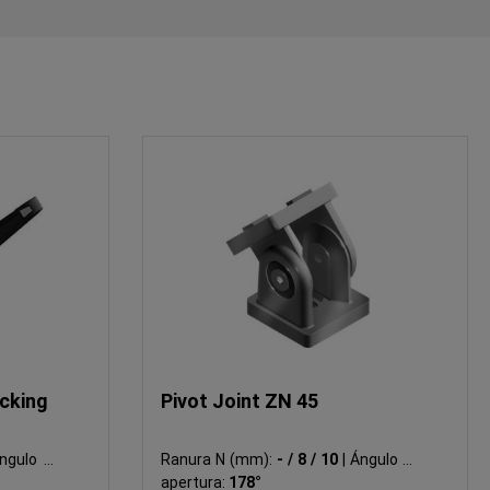
ocking
Pivot Joint ZN 45
gulo de
Ranura N (mm):
- / 8 / 10
|
Ángulo de
apertura:
178°