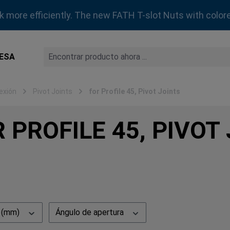
rk more efficiently. The new FATH T-slot Nuts with colore
ESA
exión
Pivot Joints
for Profile 45, Pivot Joints
 PROFILE 45, PIVOT
N (mm)
Ángulo de apertura