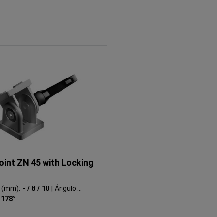
oint ZN 45 with Locking
N (mm):
- / 8 / 10
|
Ángulo de
:
178°