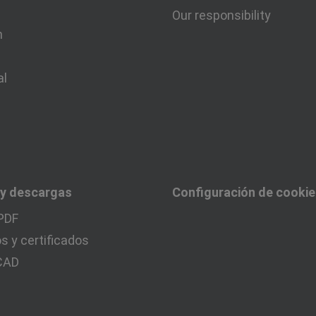
Our responsibility
n
al
 y descargas
Configuración de cooki
PDF
 y certificados
 CAD