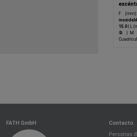
excént
F (mm
inoxida
15.0
|
L (
②
|
M
Cuadrícu
FATH GmbH
Contacto
Personas d