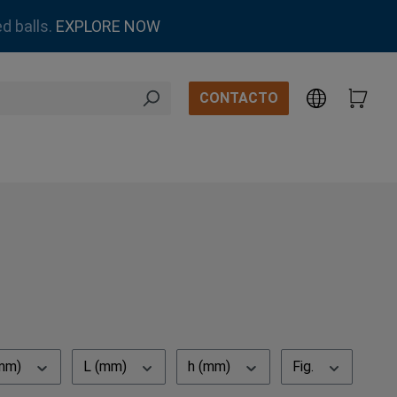
d balls.
EXPLORE NOW
CONTACTO
(mm)
L (mm)
h (mm)
Fig.