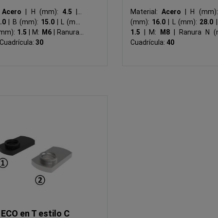
:
Acero
|
H (mm):
4.5
|
A
Material:
Acero
|
H (mm)
0.0
|
B (mm):
15.0
|
L (mm):
(mm):
16.0
|
L (mm):
28.0
|
(mm):
1.5
|
M:
M6
|
Ranura N
1.5
|
M:
M8
|
Ranura N 
Cuadrícula:
30
Cuadrícula:
40
ECO en T estilo C