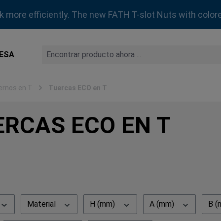
rk more efficiently. The new FATH T-slot Nuts with colore
ESA
ernos en T
Tuercas ECO en T
ERCAS ECO EN T
Material
H (mm)
A (mm)
B 