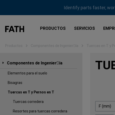
tar al contenido principal
Saltar a la búsqueda
Saltar a la navegación principal
Identify parts faster, wo
PRODUCTOS
SERVICIOS
EMPR
Productos
Componentes de Ingenierِía
Tuercas en T y P
TU
Componentes de Ingenierِía
Elementos para el suelo
Bisagras
Tuercas en T y Pernos en T
Tuercas corredera
F (mm)
Resortes para tuercas corredera