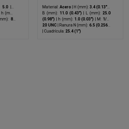
:
5.0
|
B
Material:
Acero
|
H (mm):
3.4 (0.13")
|
h (mm):
B (mm):
11.0 (0.43")
|
L (mm):
25.0
(mm):
8
|
(0.98")
|
h (mm):
1.0 (0.03")
|
M:
1/4-
20 UNC
|
Ranura N (mm):
6.5 (0.256")
|
Cuadrícula:
25.4 (1")