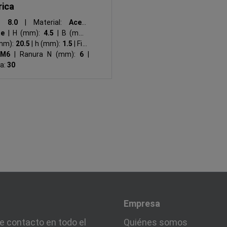
rica
):
8.0
|
Material:
Acero
ble
|
H (mm):
4.5
|
B (mm):
mm):
20.5
|
h (mm):
1.5
|
Fig.:
:
M6
|
Ranura N (mm):
6
|
la:
30
Empresa
e contacto en todo el
Quiénes somos