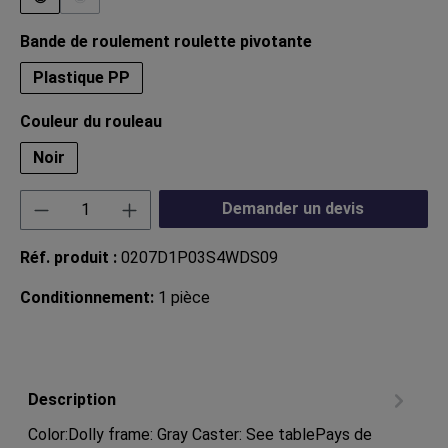
(Cette option n'est pas disponible pour le moment.)
Sélectionnez
Bande de roulement roulette pivotante
Plastique PP
Sélectionnez
Couleur du rouleau
Noir
Quantité de produit : Entrez la quantité souha
Demander un devis
Réf. produit :
0207D1P03S4WDS09
Conditionnement:
1 pièce
Description
Color:Dolly frame: Gray Caster: See tablePays de