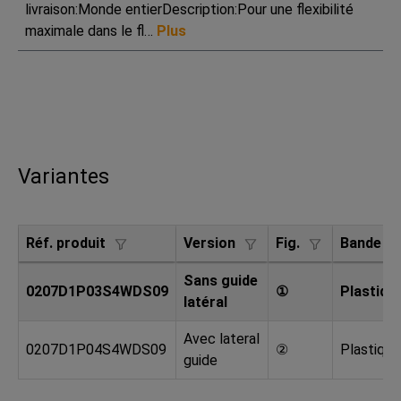
livraison:Monde entierDescription:Pour une flexibilité
maximale dans le fl…
Plus
Variantes
Réf. produit
Version
Fig.
Bande de
Sans guide
0207D1P03S4WDS09
①
Plastiqu
latéral
Avec lateral
0207D1P04S4WDS09
②
Plastiqu
guide