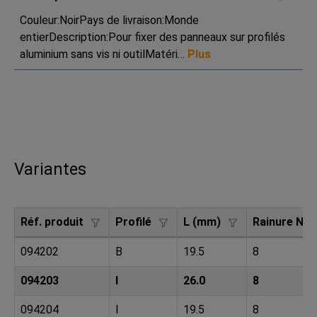
Couleur:NoirPays de livraison:Monde
entierDescription:Pour fixer des panneaux sur profilés
aluminium sans vis ni outilMatéri…
Plus
Variantes
Réf. produit
Profilé
L (mm)
Rainure N 
094202
B
19.5
8
094203
I
26.0
8
094204
I
19.5
8