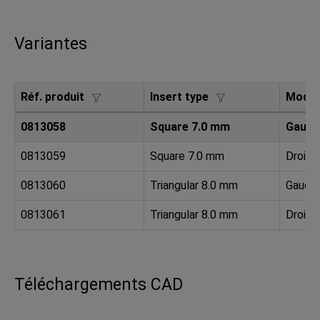
Variantes
Réf. produit
Insert type
Modèl
0813058
Square 7.0 mm
Gauch
0813059
Square 7.0 mm
Droite
0813060
Triangular 8.0 mm
Gauch
0813061
Triangular 8.0 mm
Droite
Téléchargements CAD