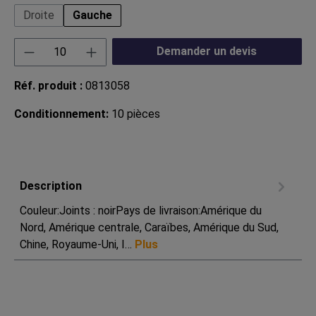
Droite
Gauche
Quantité de produit : Entrez la quantité souha
Demander un devis
Réf. produit :
0813058
Conditionnement:
10 pièces
Description
Couleur:Joints : noirPays de livraison:Amérique du
Nord, Amérique centrale, Caraïbes, Amérique du Sud,
Chine, Royaume-Uni, I…
Plus