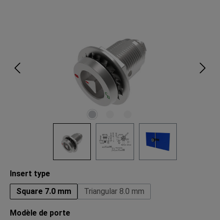
Ignorer la galerie d'images
Sélectionnez
Insert type
Square 7.0 mm
Triangular 8.0 mm
Sélectionnez
Modèle de porte