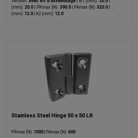
Version:
Avec kit d'assemblage
|
B1 (mm):
20.0
|
B2
(mm):
20.0
|
FRmax (N):
390.0
|
FAmax (N):
320.0
|
A1
(mm):
12.0
|
A2 (mm):
12.0
Stainless Steel Hinge 50 x 50 LR
FRmax (N):
1000
|
FAmax (N):
600