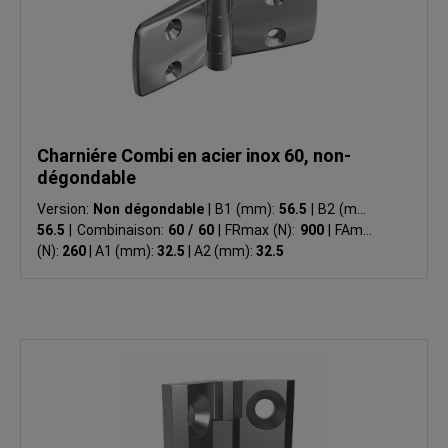
Charniére Combi en acier inox 60, non-
dégondable
Version:
Non dégondable
|
B1 (mm):
56.5
|
B2 (mm):
56.5
|
Combinaison:
60 / 60
|
FRmax (N):
900
|
FAmax
(N):
260
|
A1 (mm):
32.5
|
A2 (mm):
32.5