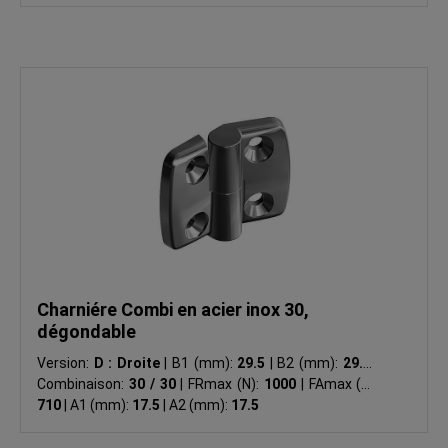
Charniére Combi en acier inox 30,
dégondable
Version:
D : Droite
|
B1 (mm):
29.5
|
B2 (mm):
29.5
|
Combinaison:
30 / 30
|
FRmax (N):
1000
|
FAmax (N):
710
|
A1 (mm):
17.5
|
A2 (mm):
17.5