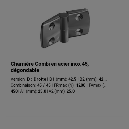
Charniére Combi en acier inox 45,
dégondable
Version:
D : Droite
|
B1 (mm):
42.5
|
B2 (mm):
42.5
|
Combinaison:
45 / 45
|
FRmax (N):
1200
|
FAmax (N):
450
|
A1 (mm):
25.0
|
A2 (mm):
25.0