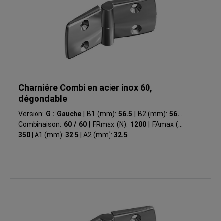
Charniére Combi en acier inox 60,
dégondable
Version:
G : Gauche
|
B1 (mm):
56.5
|
B2 (mm):
56.5
|
Combinaison:
60 / 60
|
FRmax (N):
1200
|
FAmax (N):
350
|
A1 (mm):
32.5
|
A2 (mm):
32.5