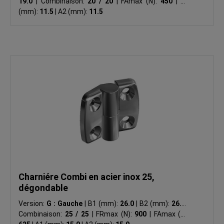
19.0
|
Combinaison:
20 / 20
|
FAmax (N):
450
|
A1
(mm):
11.5
|
A2 (mm):
11.5
Charniére Combi en acier inox 25,
dégondable
Version:
G : Gauche
|
B1 (mm):
26.0
|
B2 (mm):
26.0
|
Combinaison:
25 / 25
|
FRmax (N):
900
|
FAmax (N):