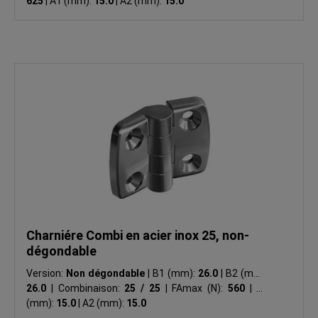
625
|
A1 (mm):
15.0
|
A2 (mm):
15.0
Charniére Combi en acier inox 25, non-
dégondable
Version:
Non dégondable
|
B1 (mm):
26.0
|
B2 (mm):
26.0
|
Combinaison:
25 / 25
|
FAmax (N):
560
|
A1
(mm):
15.0
|
A2 (mm):
15.0