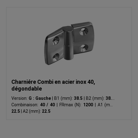
Charniére Combi en acier inox 40,
dégondable
Version:
G : Gauche
|
B1 (mm):
38.5
|
B2 (mm):
38.5
|
Combinaison:
40 / 40
|
FRmax (N):
1200
|
A1 (mm):
22.5
|
A2 (mm):
22.5