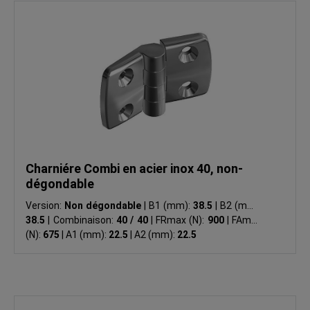
Charniére Combi en acier inox 40, non-
dégondable
Version:
Non dégondable
|
B1 (mm):
38.5
|
B2 (mm):
38.5
|
Combinaison:
40 / 40
|
FRmax (N):
900
|
FAmax
(N):
675
|
A1 (mm):
22.5
|
A2 (mm):
22.5