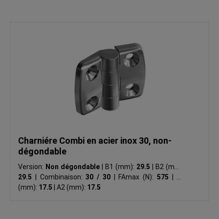
Charniére Combi en acier inox 30, non-
dégondable
Version:
Non dégondable
|
B1 (mm):
29.5
|
B2 (mm):
29.5
|
Combinaison:
30 / 30
|
FAmax (N):
575
|
A1
(mm):
17.5
|
A2 (mm):
17.5