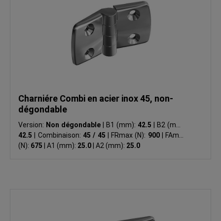
Charniére Combi en acier inox 45, non-
dégondable
Version:
Non dégondable
|
B1 (mm):
42.5
|
B2 (mm):
42.5
|
Combinaison:
45 / 45
|
FRmax (N):
900
|
FAmax
(N):
675
|
A1 (mm):
25.0
|
A2 (mm):
25.0