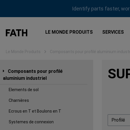
sser au contenu principal
Passer à la recherche
Passer à la navigation principale
Identify parts faster, wo
LE MONDE PRODUITS
SERVICES
Le Monde Produits
Composants pour profilé aluminium industr
SU
Composants pour profilé
aluminium industriel
Elements de sol
Charnières
Ecrous en T et Boulons en T
Profilé
Systemes de connexion