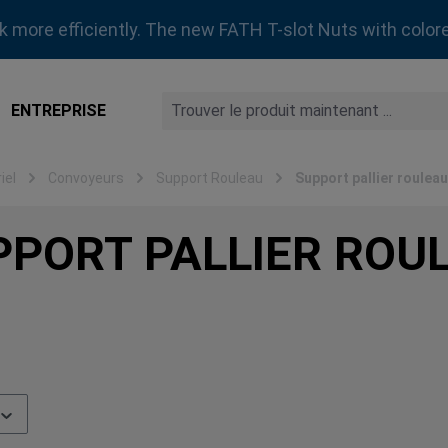
rk more efficiently. The new FATH T-slot Nuts with colore
ENTREPRISE
iel
Convoyeurs
Support Rouleau
Support pallier rouleau
PPORT PALLIER ROU