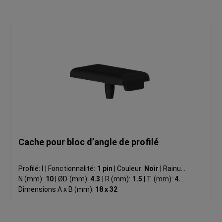
Cache pour bloc d’angle de profilé
Profilé:
I
|
Fonctionnalité:
1 pin
|
Couleur:
Noir
|
Rainure
N (mm):
10
|
ØD (mm):
4.3
|
R (mm):
1.5
|
T (mm):
4.0
|
Dimensions A x B (mm):
18 x 32