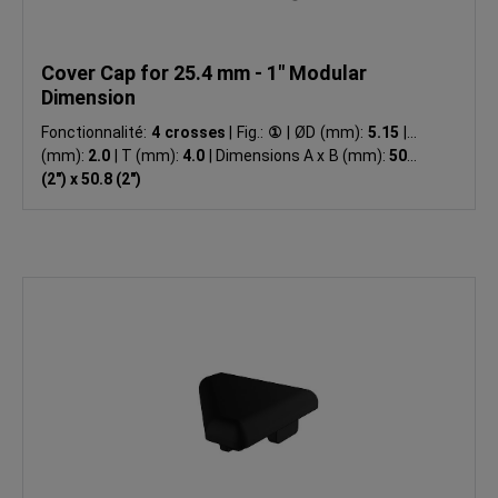
Cover Cap for 25.4 mm - 1" Modular
Dimension
Fonctionnalité:
4 crosses
|
Fig.:
①
|
ØD (mm):
5.15
|
R
(mm):
2.0
|
T (mm):
4.0
|
Dimensions A x B (mm):
50.8
(2") x 50.8 (2")