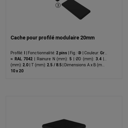
Cache pour profilé modulaire 20mm
Profilé:
I
|
Fonctionnalité:
2 pins
|
Fig.:
③
|
Couleur:
Gris
≈ RAL 7042
|
Rainure N (mm):
5
|
ØD (mm):
3.4
|
R
(mm):
2.0
|
T (mm):
2.5 / 8.5
|
Dimensions A x B (mm):
10 x 20