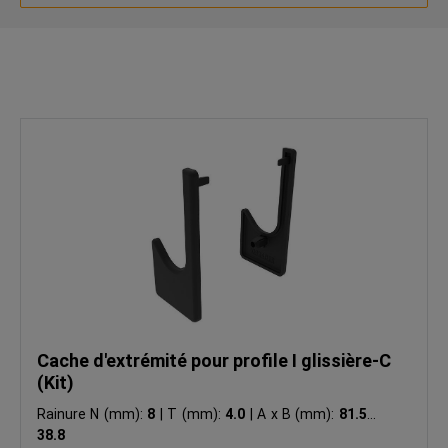
Cache d'extrémité pour profile I glissière-C
(Kit)
Rainure N (mm):
8
|
T (mm):
4.0
|
A x B (mm):
81.5 x
38.8