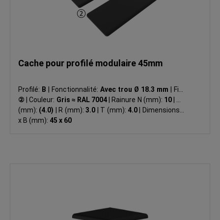
Cache pour profilé modulaire 45mm
Profilé:
B
|
Fonctionnalité:
Avec trou Ø 18.3 mm
|
Fig.:
②
|
Couleur:
Gris ≈ RAL 7004
|
Rainure N (mm):
10
|
ØD
(mm):
(4.0)
|
R (mm):
3.0
|
T (mm):
4.0
|
Dimensions A
x B (mm):
45 x 60