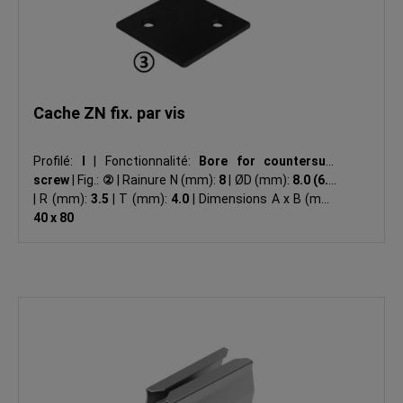
Cache ZN fix. par vis
Profilé:
I
|
Fonctionnalité:
Bore for countersunk
screw
|
Fig.:
②
|
Rainure N (mm):
8
|
ØD (mm):
8.0 (6.8)
|
R (mm):
3.5
|
T (mm):
4.0
|
Dimensions A x B (mm):
40 x 80