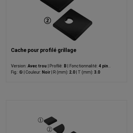
Cache pour profilé grillage
Version:
Avec trou
|
Profilé:
B
|
Fonctionnalité:
4 pins
|
Fig.:
①
|
Couleur:
Noir
|
R (mm):
2.0
|
T (mm):
3.0