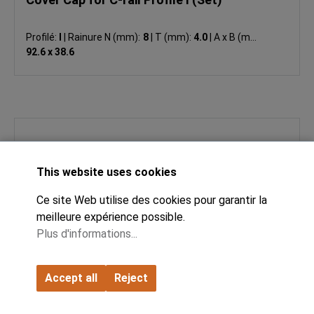
Profilé:
I
|
Rainure N (mm):
8
|
T (mm):
4.0
|
A x B (mm):
92.6 x 38.6
This website uses cookies
Ce site Web utilise des cookies pour garantir la
meilleure expérience possible.
Plus d'informations...
Accept all
Reject
Cover Cap, with Locking Pin