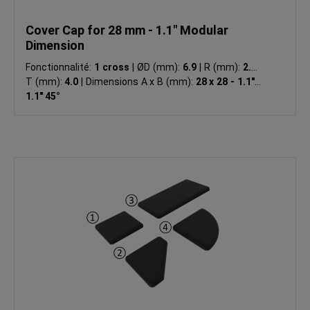
Cover Cap for 28 mm - 1.1" Modular
Dimension
Fonctionnalité:
1 cross
|
ØD (mm):
6.9
|
R (mm):
2.0
|
T (mm):
4.0
|
Dimensions A x B (mm):
28 x 28 - 1.1" x
1.1" 45°