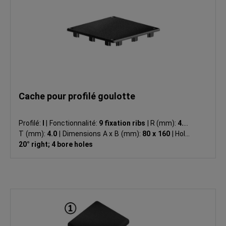
Cache pour profilé goulotte
Profilé:
I
|
Fonctionnalité:
9 fixation ribs
|
R (mm):
4.0
|
T (mm):
4.0
|
Dimensions A x B (mm):
80 x 160
|
Hole:
20° right; 4 bore holes