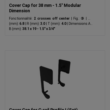
Cover Cap for 38 mm - 1.5" Modular
Dimension
Fonctionnalité:
2 crosses off center
|
Fig.:
③
|
ØD
(mm):
6.8
|
R (mm):
3.0
|
T (mm):
4.0
|
Dimensions A x
B (mm):
38.1 x 19 - 1.5" x 3/4"
Cover Cap for C-rail Profile I (Set)