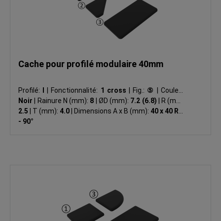
Cache pour profilé modulaire 40mm
Profilé:
I
|
Fonctionnalité:
1 cross
|
Fig.:
⑤
|
Couleur:
Noir
|
Rainure N (mm):
8
|
ØD (mm):
7.2 (6.8)
|
R (mm):
2.5
|
T (mm):
4.0
|
Dimensions A x B (mm):
40 x 40 R40
- 90°