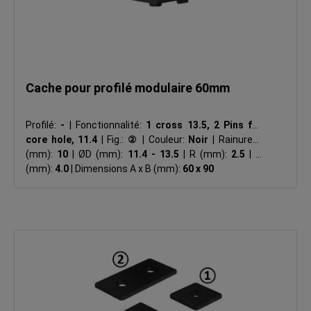
Cache pour profilé modulaire 60mm
Profilé:
-
|
Fonctionnalité:
1 cross 13.5, 2 Pins for
core hole, 11.4
|
Fig.:
②
|
Couleur:
Noir
|
Rainure N
(mm):
10
|
ØD (mm):
11.4 - 13.5
|
R (mm):
2.5
|
T
(mm):
4.0
|
Dimensions A x B (mm):
60 x 90