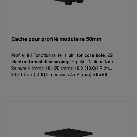
Cache pour profilé modulaire 50mm
Profilé:
B
|
Fonctionnalité:
1 pin for core hole, ESD
electrostatical discharging
|
Fig.:
①
|
Couleur:
Noir
|
Rainure N (mm):
10
|
ØD (mm):
10.3 (10.0)
|
R (mm):
3.0
|
T (mm):
4.0
|
Dimensions A x B (mm):
50 x 50