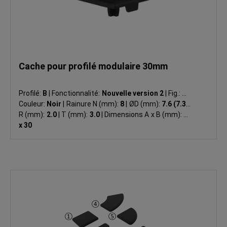
Cache pour profilé modulaire 30mm
Profilé:
B
|
Fonctionnalité:
Nouvelle version 2
|
Fig.:
①
|
Couleur:
Noir
|
Rainure N (mm):
8
|
ØD (mm):
7.6 (7.3)
|
R (mm):
2.0
|
T (mm):
3.0
|
Dimensions A x B (mm):
30
x 30