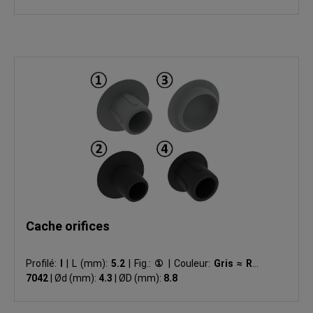
Cache orifices
Profilé:
I
|
L (mm):
5.2
|
Fig.:
①
|
Couleur:
Gris ≈ RAL
7042
|
Ød (mm):
4.3
|
ØD (mm):
8.8