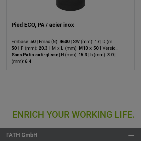
Pied ECO, PA / acier inox
Embase:
50
|
Fmax (N):
4600
|
SW (mm):
17
|
D (mm):
50
|
F (mm):
20.3
|
M x L (mm):
M10 x 50
|
Version:
Sans Patin anti-glisse
|
H (mm):
15.3
|
h (mm):
3.0
|
K
(mm):
6.4
FATH GmbH