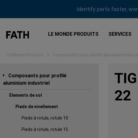
sser au contenu principal
Passer à la recherche
Passer à la navigation principale
Identify parts faster, wo
LE MONDE PRODUITS
SERVICES
Le Monde Produits
Composants pour profilé aluminium industr
TIG
Composants pour profilé
aluminium industriel
22
Elements de sol
Pieds de nivellement
Pieds à rotule, rotule 10
Pieds à rotule, rotule 15