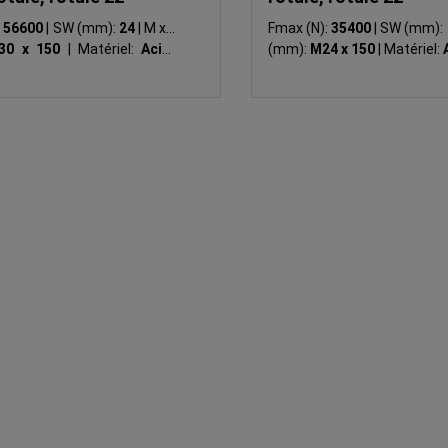
:
56600
|
SW (mm):
24
|
M x L
Fmax (N):
35400
|
SW (mm):
30 x 150
|
Matériel:
Acier
(mm):
M24 x 150
|
Matériel: