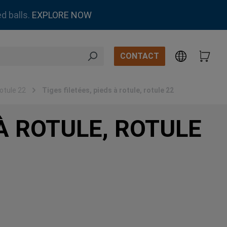
d balls.
EXPLORE NOW
CONTACT
rotule 22
Tiges filetées, pieds à rotule, rotule 22
 À ROTULE, ROTULE