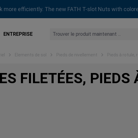
rk more efficiently. The new FATH T-slot Nuts with colore
ENTREPRISE
iel
Elements de sol
Pieds de nivellement
Pieds à rotule, 
ES FILETÉES, PIEDS