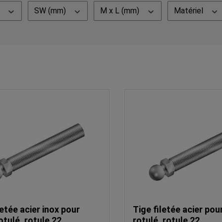
)
SW (mm)
M x L (mm)
Matériel
letée acier inox pour
Tige filetée acier pou
otulé, rotule 22
rotulé, rotule 22