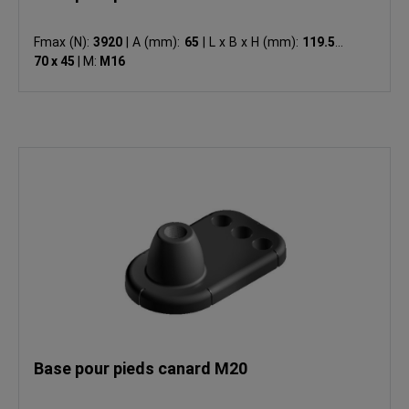
Fmax (N):
3920
|
A (mm):
65
|
L x B x H (mm):
119.5 x
70 x 45
|
M:
M16
Base pour pieds canard M20