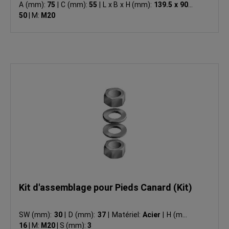
A (mm):
75
|
C (mm):
55
|
L x B x H (mm):
139.5 x 90 x
50
|
M:
M20
Kit d'assemblage pour Pieds Canard (Kit)
SW (mm):
30
|
D (mm):
37
|
Matériel:
Acier
|
H (mm):
16
|
M:
M20
|
S (mm):
3