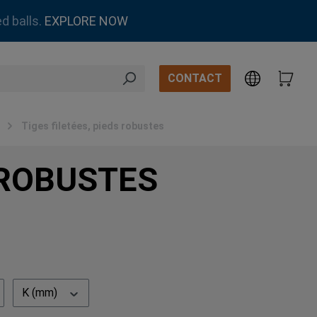
d balls.
EXPLORE NOW
CONTACT
Tiges filetées, pieds robustes
 ROBUSTES
K (mm)