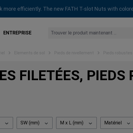
rk more efficiently. The new FATH T-slot Nuts with colore
ENTREPRISE
iel
Elements de sol
Pieds de nivellement
Pieds robustes
ES FILETÉES, PIEDS
)
SW (mm)
M x L (mm)
Matériel