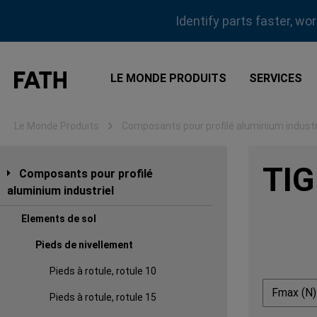
sser au contenu principal
Passer à la recherche
Passer à la navigation principale
Identify parts faster, wo
LE MONDE PRODUITS
SERVICES
Le Monde Produits
Composants pour profilé aluminium industr
TIG
Composants pour profilé
aluminium industriel
Elements de sol
Pieds de nivellement
Pieds à rotule, rotule 10
Fmax (N
Pieds à rotule, rotule 15