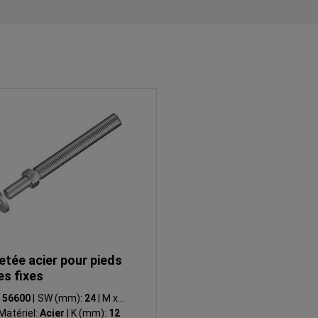
letée acier pour pieds
es fixes
:
56600
|
SW (mm):
24
|
M x L
Matériel:
Acier
|
K (mm):
12