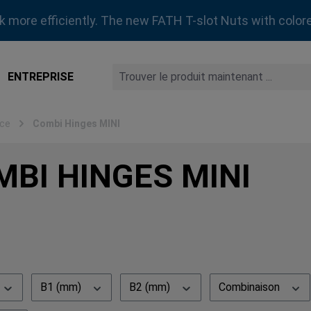
rk more efficiently. The new FATH T-slot Nuts with colore
ENTREPRISE
ace
Combi Hinges MINI
MBI HINGES MINI
B1 (mm)
B2 (mm)
Combinaison