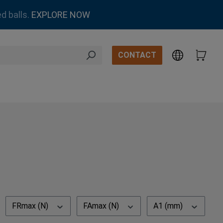
d balls.
EXPLORE NOW
CONTACT
FRmax (N)
FAmax (N)
A1 (mm)