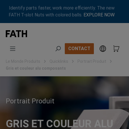
Passer au contenu principal
Identify parts faster, work more efficiently. The new
FATH T-slot Nuts with colored balls.
EXPLORE NOW
CONTACT
Le Monde Produits
Quicklinks
Portrait Produit
Gris et couleur alu composants
Portrait Produit
GRIS ET COULEUR ALU