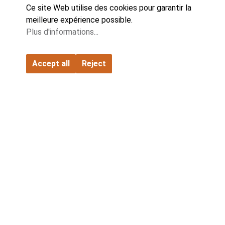
Gamme de produits
Ce site Web utilise des cookies pour garantir la
meilleure expérience possible.
Catalogues et téléchargements
Plus d'informations...
Paramètres des cookies
Accept all
Reject
© 2026 All Rights Reserved
Conditions générales de livraison
Conditions générales d'achat
Déclaration de confidentialité
Mentions légales