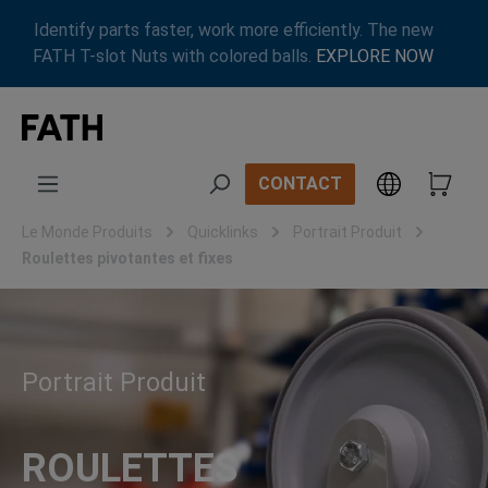
Passer au contenu principal
Identify parts faster, work more efficiently. The new
FATH T-slot Nuts with colored balls.
EXPLORE NOW
CONTACT
Le Monde Produits
Quicklinks
Portrait Produit
Roulettes pivotantes et fixes
Portrait Produit
ROULETTES