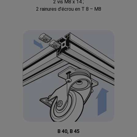
2 vis M8 x 14 ;
2 rainures d’écrou en T 8 – M8
B 40, B 45