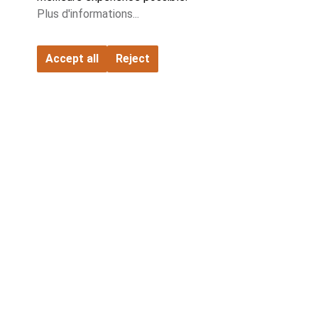
FATH GmbH
Plus d'informations...
Contact
Accept all
Reject
Entreprise
Partenaires
Gamme de produits
Catalogues et téléchargements
Paramètres des cookies
© 2026 All Rights Reserved
Conditions générales de livraison
Conditions générales d'achat