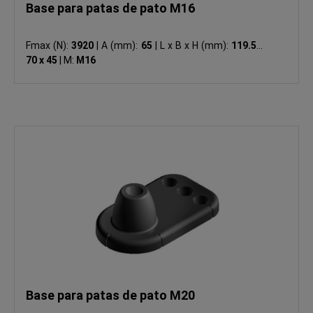
Base para patas de pato M16
Fmax (N):
3920
|
A (mm):
65
|
L x B x H (mm):
119.5 x
70 x 45
|
M:
M16
Base para patas de pato M20