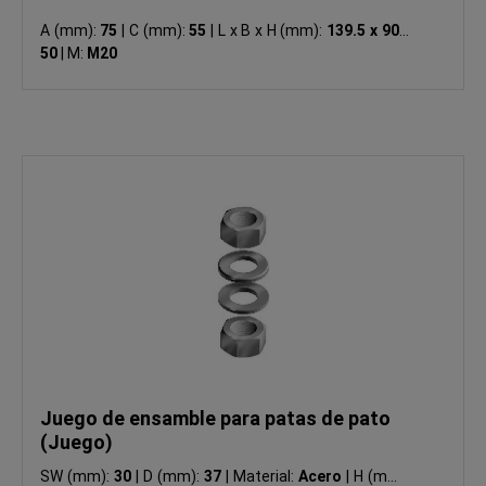
A (mm):
75
|
C (mm):
55
|
L x B x H (mm):
139.5 x 90 x
50
|
M:
M20
Juego de ensamble para patas de pato
(Juego)
SW (mm):
30
|
D (mm):
37
|
Material:
Acero
|
H (mm):