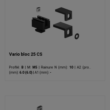
Vario bloc 25 CS
Profilé:
B
|
M:
M5
|
Rainure N (mm):
10
|
A2 (profil)
(mm):
6.0 (6.0)
|
A1 (mm):
-