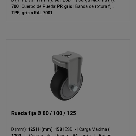
700
|
Cuerpo de Rueda:
PP, gris
|
Banda de rotura fija:
TPE, gris ≈ RAL 7001
Rueda fija Ø 80 / 100 / 125
D (mm):
125
|
H (mm):
158
|
ESD:
-
|
Carga Máxima (N):
1200
|
Cuerpo de Rueda:
PA, gris
|
Bearing: