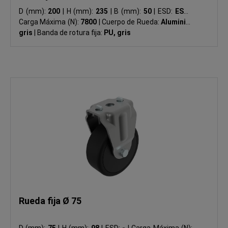
D (mm):
200
|
H (mm):
235
|
B (mm):
50
|
ESD:
ESD
|
Carga Máxima (N):
7800
|
Cuerpo de Rueda:
Aluminio,
gris
|
Banda de rotura fija:
PU, gris
Rueda fija Ø 75
D (mm):
75
|
H (mm):
98
|
ESD:
-
|
Carga Máxima (N):