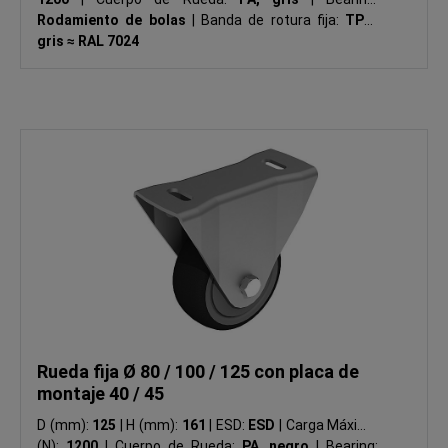
Rodamiento de bolas
|
Banda de rotura fija:
TPU,
gris ≈ RAL 7024
Rueda fija Ø 80 / 100 / 125 con placa de
montaje 40 / 45
D (mm):
125
|
H (mm):
161
|
ESD:
ESD
|
Carga Máxima
(N):
1200
|
Cuerpo de Rueda:
PA, negro
|
Bearing: