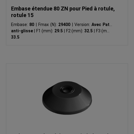
Embase étendue 80 ZN pour Pied à rotule,
rotule 15
Embase:
80
|
Fmax (N):
29400
|
Version:
Avec Patin
anti-glisse
|
F1 (mm):
29.5
|
F2 (mm):
32.5
|
F3 (mm):
33.5