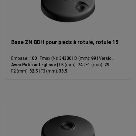
Base ZN BDH pour pieds à rotule, rotule 15
Embase:
100
|
Fmax (N):
34300
|
D (mm):
99
|
Version:
Avec Patin anti-glisse
|
LK (mm):
74
|
F1 (mm):
29.5
|
F2 (mm):
32.5
|
F3 (mm):
33.5