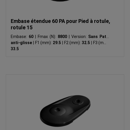
Embase étendue 60 PA pour Pied à rotule,
rotule 15
Embase:
60
|
Fmax (N):
8800
|
Version:
Sans Patin
anti-glisse
|
F1 (mm):
29.5
|
F2 (mm):
32.5
|
F3 (mm):
33.5