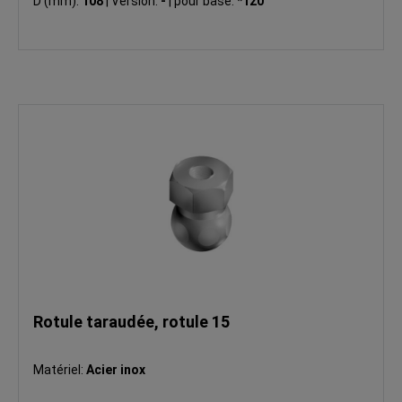
D (mm):
108
|
Version:
-
|
pour base:
*120
Rotule taraudée, rotule 15
Matériel:
Acier inox