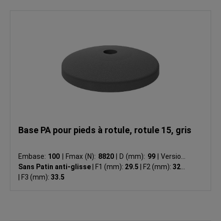
Base PA pour pieds à rotule, rotule 15, gris
Embase:
100
|
Fmax (N):
8820
|
D (mm):
99
|
Version:
Sans Patin anti-glisse
|
F1 (mm):
29.5
|
F2 (mm):
32.5
|
F3 (mm):
33.5