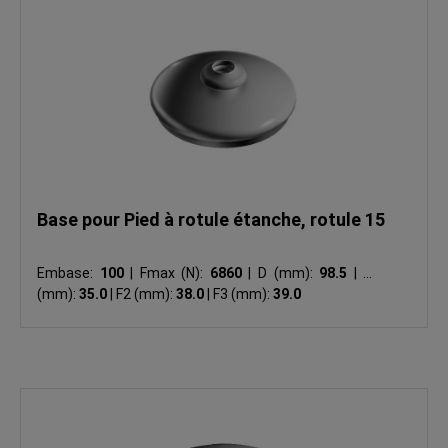
Base pour Pied à rotule étanche, rotule 15
Embase:
100
|
Fmax (N):
6860
|
D (mm):
98.5
|
F1
(mm):
35.0
|
F2 (mm):
38.0
|
F3 (mm):
39.0