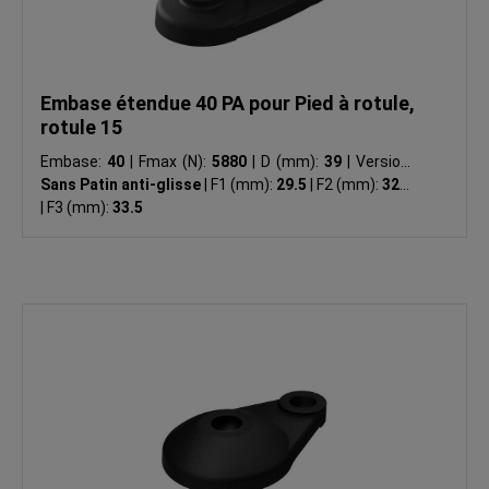
Embase étendue 40 PA pour Pied à rotule,
rotule 15
Embase:
40
|
Fmax (N):
5880
|
D (mm):
39
|
Version:
Sans Patin anti-glisse
|
F1 (mm):
29.5
|
F2 (mm):
32.5
|
F3 (mm):
33.5