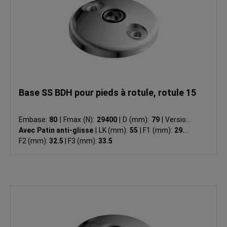
Base SS BDH pour pieds à rotule, rotule 15
Embase:
80
|
Fmax (N):
29400
|
D (mm):
79
|
Version:
Avec Patin anti-glisse
|
LK (mm):
55
|
F1 (mm):
29.5
|
F2 (mm):
32.5
|
F3 (mm):
33.5