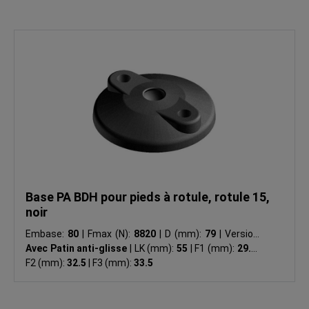
Base PA BDH pour pieds à rotule, rotule 15,
noir
Embase:
80
|
Fmax (N):
8820
|
D (mm):
79
|
Version:
Avec Patin anti-glisse
|
LK (mm):
55
|
F1 (mm):
29.5
|
F2 (mm):
32.5
|
F3 (mm):
33.5