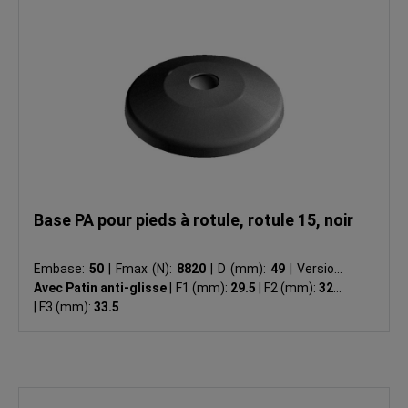
Base PA pour pieds à rotule, rotule 15, noir
Embase:
50
|
Fmax (N):
8820
|
D (mm):
49
|
Version:
Avec Patin anti-glisse
|
F1 (mm):
29.5
|
F2 (mm):
32.5
|
F3 (mm):
33.5