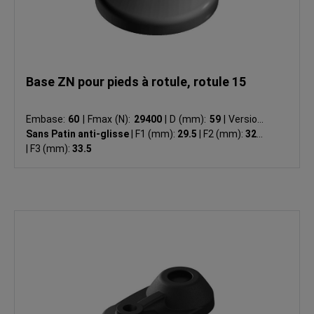
Base ZN pour pieds à rotule, rotule 15
Embase:
60
|
Fmax (N):
29400
|
D (mm):
59
|
Version:
Sans Patin anti-glisse
|
F1 (mm):
29.5
|
F2 (mm):
32.5
|
F3 (mm):
33.5