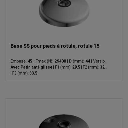
Base SS pour pieds à rotule, rotule 15
Embase:
45
|
Fmax (N):
29400
|
D (mm):
44
|
Version:
Avec Patin anti-glisse
|
F1 (mm):
29.5
|
F2 (mm):
32.5
|
F3 (mm):
33.5