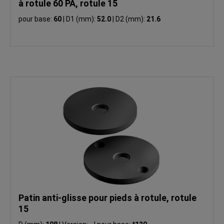
à rotule 60 PA, rotule 15
pour base:
60
|
D1 (mm):
52.0
|
D2 (mm):
21.6
Patin anti-glisse pour pieds à rotule, rotule
15