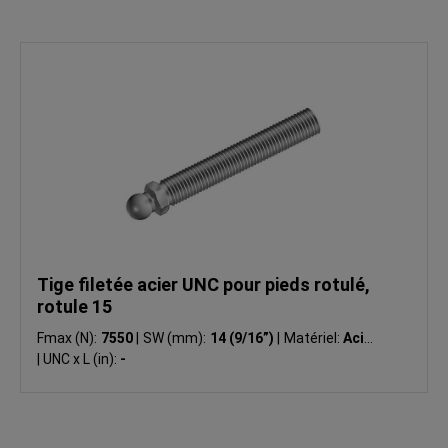
Tige filetée acier UNC pour pieds rotulé,
rotule 15
Fmax (N):
7550
|
SW (mm):
14 (9/16”)
|
Matériel:
Acier
|
UNC x L (in):
-