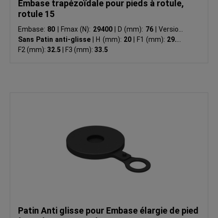
Embase trapézoïdale pour pieds à rotule,
rotule 15
Embase:
80
|
Fmax (N):
29400
|
D (mm):
76
|
Version:
Sans Patin anti-glisse
|
H (mm):
20
|
F1 (mm):
29.5
|
F2 (mm):
32.5
|
F3 (mm):
33.5
Patin Anti glisse pour Embase élargie de pied