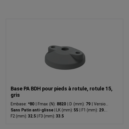
Base PA BDH pour pieds à rotule, rotule 15,
gris
Embase:
*80
|
Fmax (N):
8820
|
D (mm):
79
|
Version:
Sans Patin anti-glisse
|
LK (mm):
55
|
F1 (mm):
29.5
|
F2 (mm):
32.5
|
F3 (mm):
33.5