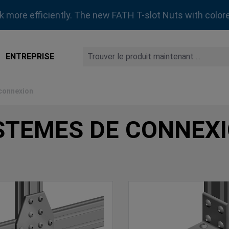
rk more efficiently. The new FATH T-slot Nuts with colore
ENTREPRISE
connexion
STEMES DE CONNEX