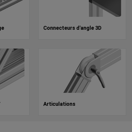
ge
Connecteurs d'angle 3D
°
Articulations