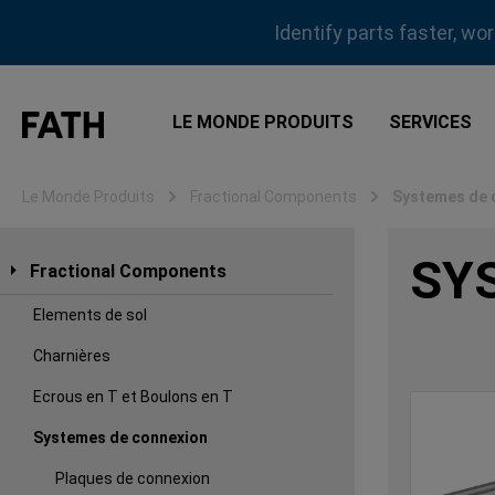
sser au contenu principal
Passer à la recherche
Passer à la navigation principale
Identify parts faster, wo
LE MONDE PRODUITS
SERVICES
Le Monde Produits
Fractional Components
Systemes de 
SY
Fractional Components
Elements de sol
Charnières
Ecrous en T et Boulons en T
Systemes de connexion
Plaques de connexion