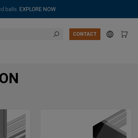
d balls.
EXPLORE NOW
CONTACT
ION