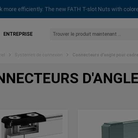
rk more efficiently. The new FATH T-slot Nuts with colore
ENTREPRISE
iel
Systemes de connexion
Connecteurs d'angle pour cadr
NNECTEURS D'ANGLE