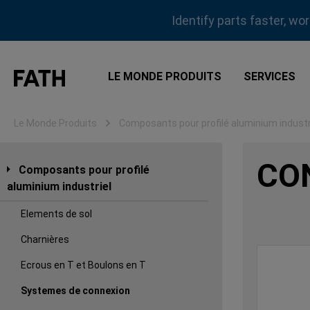
sser au contenu principal
Passer à la recherche
Passer à la navigation principale
Identify parts faster, wo
LE MONDE PRODUITS
SERVICES
Le Monde Produits
Composants pour profilé aluminium industr
CO
Composants pour profilé
aluminium industriel
Elements de sol
Charnières
Ecrous en T et Boulons en T
Systemes de connexion