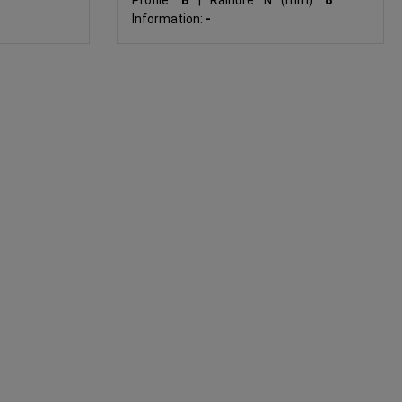
Profilé:
B
|
Rainure N (mm):
8
|
Information:
-