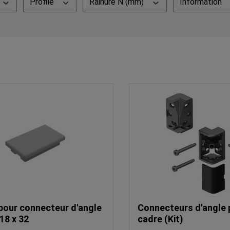
Profilé
Rainure N (mm)
Information
pour connecteur d'angle
Connecteurs d'angle 
 18 x 32
cadre (Kit)