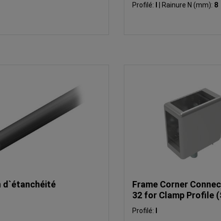
Profilé:
I
|
Rainure N (mm):
8
 d`étanchéité
Frame Corner Connect
32 for Clamp Profile (
Profilé:
I