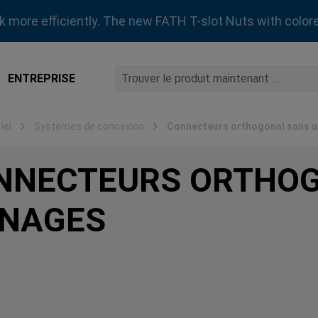
rk more efficiently. The new FATH T-slot Nuts with colore
ENTREPRISE
iel
Systemes de connexion
Connecteurs orthogonal sans 
NNECTEURS ORTHO
INAGES