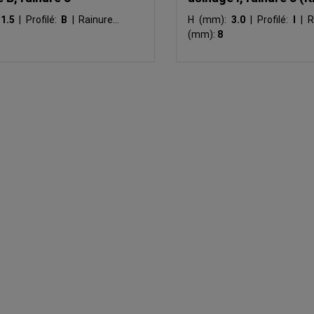
:
1.5
|
Profilé:
B
|
Rainure N
H (mm):
3.0
|
Profilé:
I
|
R
(mm):
8