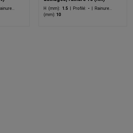
ainure N
H (mm):
1.5
|
Profilé:
-
|
Rainure N
(mm):
10