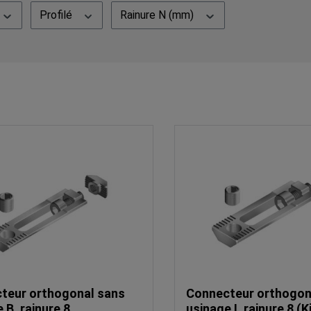
Profilé
Rainure N (mm)
teur orthogonal sans
Connecteur orthogon
 B, rainure 8
usinage I, rainure 8 (K