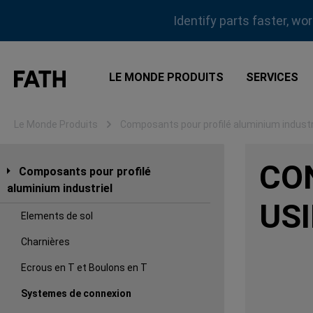
sser au contenu principal
Passer à la recherche
Passer à la navigation principale
Identify parts faster, wo
LE MONDE PRODUITS
SERVICES
Le Monde Produits
Composants pour profilé aluminium industr
CO
Composants pour profilé
aluminium industriel
US
Elements de sol
Charnières
Ecrous en T et Boulons en T
Systemes de connexion