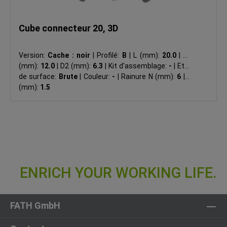
Cube connecteur 20, 3D
Version:
Cache : noir
|
Profilé:
B
|
L (mm):
20.0
|
D1
(mm):
12.0
|
D2 (mm):
6.3
|
Kit d'assemblage:
-
|
Etat
de surface:
Brute
|
Couleur:
-
|
Rainure N (mm):
6
|
R
(mm):
1.5
FATH GmbH