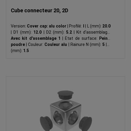
Cube connecteur 20, 2D
Version:
Cover cap: alu color
|
Profilé:
I
|
L (mm):
20.0
|
D1 (mm):
12.0
|
D2 (mm):
5.2
|
Kit d'assemblage:
Avec kit d'assemblage 1
|
Etat de surface:
Peint.
poudre
|
Couleur:
Couleur alu
|
Rainure N (mm):
5
|
R
(mm):
1.5