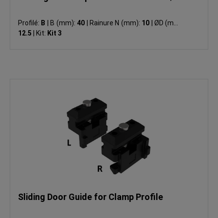
Profilé:
B
|
B (mm):
40
|
Rainure N (mm):
10
|
ØD (mm):
12.5
|
Kit:
Kit 3
Sliding Door Guide for Clamp Profile